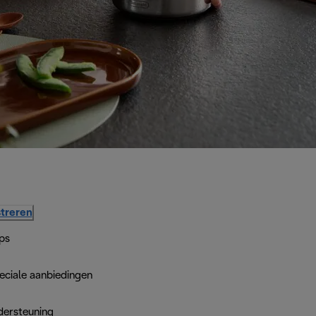
treren
ps
eciale aanbiedingen
dersteuning