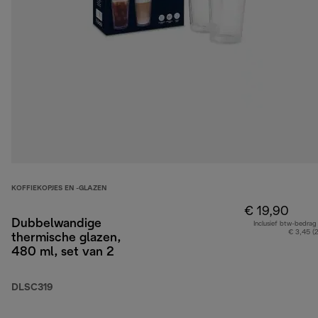
KOFFIEKOPJES EN -GLAZEN
€ 19,90
Dubbelwandige
Inclusief btw-bedrag
€ 3,45 (
thermische glazen,
480 ml, set van 2
DLSC319