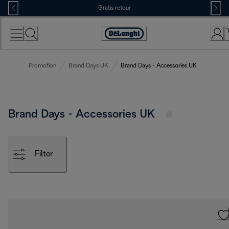
Skip
Gratis retour
to
Content
Accessibility
Statement
Promotion
Brand Days UK
Brand Days - Accessories UK
Brand Days - Accessories UK
Filter