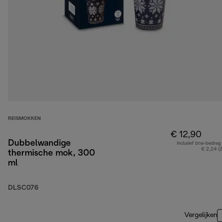
REISMOKKEN
€ 12,90
Dubbelwandige
Inclusief btw-bedrag
€ 2,24 (
thermische mok, 300
ml
DLSC076
Vergelijken