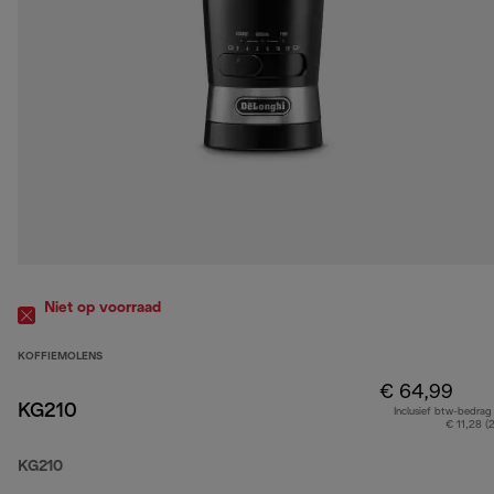
Niet op voorraad
KOFFIEMOLENS
€ 64,99
KG210
Inclusief btw-bedrag
€ 11,28 (
KG210