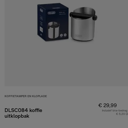
KOFFIETAMPER EN KLOPLADE
€ 29,99
DLSC084 koffie
Inclusief btw-bedrag
€ 5,20 (
uitklopbak