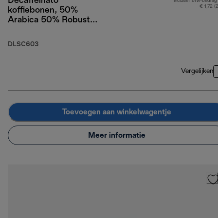
Decaffeinato
Inclusief btw-bedrag
€ 1,72 (
koffiebonen, 50%
Arabica 50% Robusta,
250 g
DLSC603
Vergelijken
Toevoegen aan winkelwagentje
Meer informatie