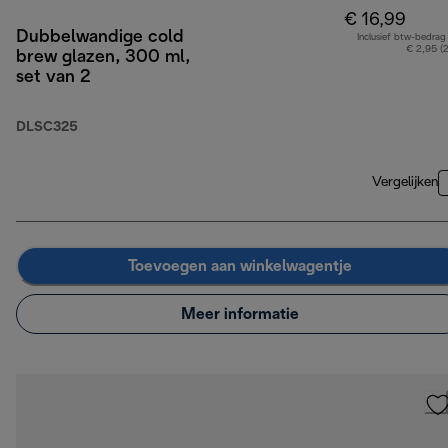
€ 16,99
Dubbelwandige cold
Inclusief btw-bedrag
€ 2,95 (
brew glazen, 300 ml,
set van 2
DLSC325
Vergelijken
Toevoegen aan winkelwagentje
Meer informatie