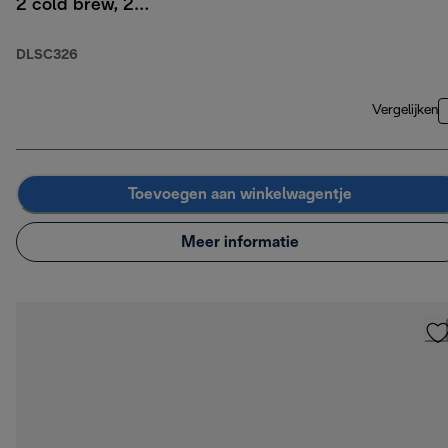
2 cold brew, 2
thermische
dubbelwandige glazen
DLSC326
Vergelijken
Toevoegen aan winkelwagentje
Meer informatie