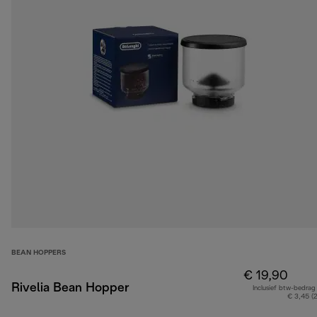
BEAN HOPPERS
€ 19,90
Rivelia Bean Hopper
Inclusief btw-bedrag
€ 3,45 (