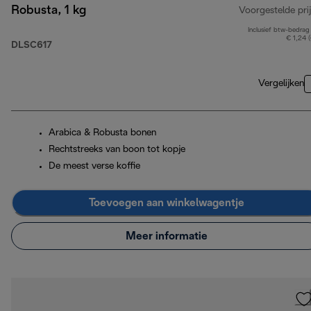
Robusta, 1 kg
Voorgestelde prij
Inclusief btw-bedrag
€ 1,24 
DLSC617
Vergelijken
Arabica & Robusta bonen
Rechtstreeks van boon tot kopje
De meest verse koffie
Toevoegen aan winkelwagentje
Meer informatie