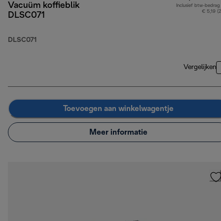
Vacuüm koffieblik
Inclusief btw-bedrag
€ 5,19 (
DLSC071
DLSC071
Vergelijken
Toevoegen aan winkelwagentje
Meer informatie