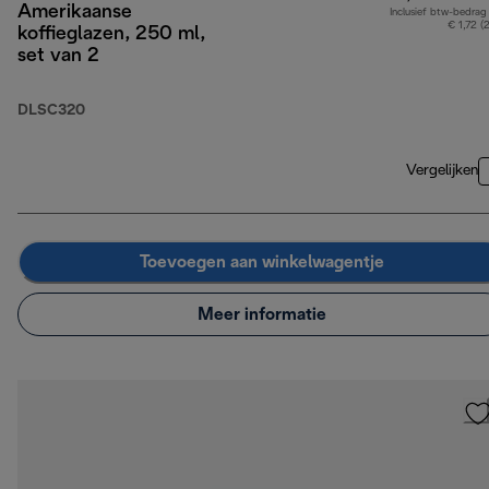
Amerikaanse
Inclusief btw-bedrag
€ 1,72 (
koffieglazen, 250 ml,
set van 2
DLSC320
Vergelijken
Toevoegen aan winkelwagentje
Meer informatie