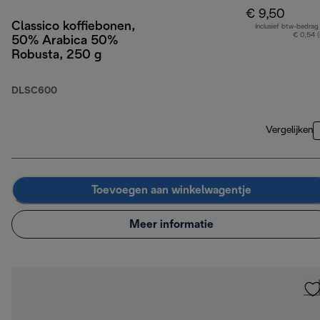
€ 9,50
Classico koffiebonen,
Inclusief btw-bedrag
€ 0,54 
50% Arabica 50%
Robusta, 250 g
DLSC600
Vergelijken
Toevoegen aan winkelwagentje
Meer informatie