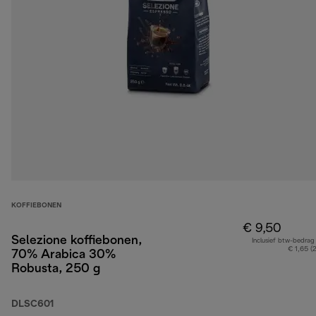
KOFFIEBONEN
€ 9,50
Selezione koffiebonen,
Inclusief btw-bedrag
€ 1,65 (
70% Arabica 30%
Robusta, 250 g
DLSC601