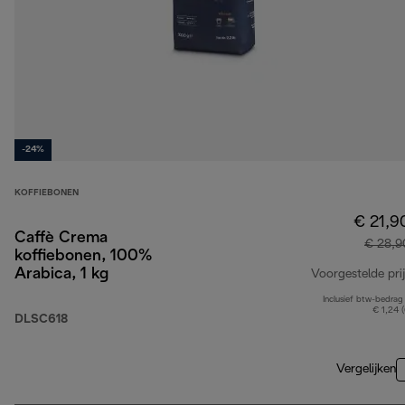
-24%
KOFFIEBONEN
€ 21,9
Caffè Crema
€ 28,9
koffiebonen, 100%
Arabica, 1 kg
Voorgestelde prij
Inclusief btw-bedrag
€ 1,24 
DLSC618
Vergelijken