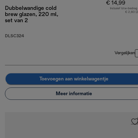
€ 14,99
Dubbelwandige cold
Inclusief btw-bedrag
€ 2,60 (
brew glazen, 220 ml,
set van 2
DLSC324
Vergelijken
Toevoegen aan winkelwagentje
Meer informatie