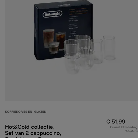
KOFFIEKOPJES EN -GLAZEN
€ 51,99
Hot&Cold collectie,
Inclusief btw-bedrag
€ 9,02 (
Set van 2 cappuccino,