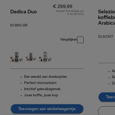
€ 299,99
Dedica Duo
Selezi
Inclusief btw-bedrag van
€ 52,06 (21%)
koffie
Arabic
EC890.GR
Robusta
DLSC617
Vergelijken
A
Een wereld aan drankopties
R
Perfect microschuim
D
Intuïtief gebruiksgemak
Jouw koffie, jouw kop
Toev
Toevoegen aan winkelwagentje