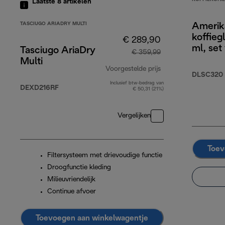
Laatste 8
artikelen
TASCIUGO ARIADRY MULTI
Amerik
koffieg
€ 289,90
ml, set
Tasciugo AriaDry
€ 359,99
Multi
Voorgestelde prijs
DLSC320
Inclusief btw-bedrag van
originele prijs € 
DEXD216RF
€ 50,31 (21%)
Vergelijken
Toev
Filtersysteem met drievoudige functie
Droogfunctie kleding
Milieuvriendelijk
Continue afvoer
Toevoegen aan winkelwagentje