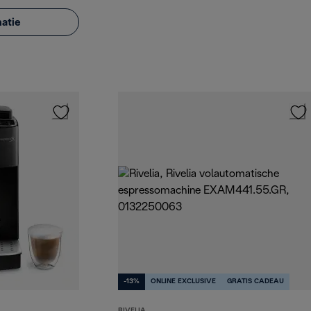
atie
-13%
ONLINE EXCLUSIVE
GRATIS CADEAU
RIVELIA