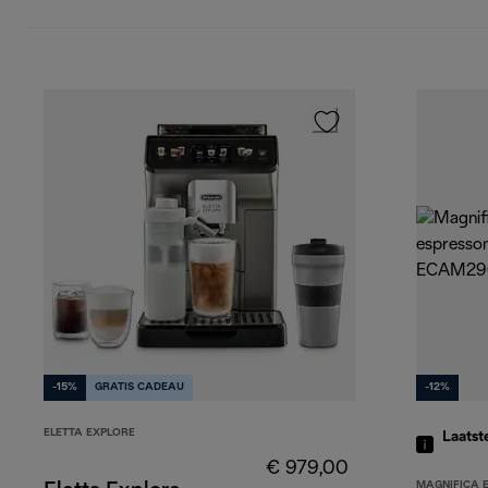
-15%
GRATIS CADEAU
-12%
ELETTA EXPLORE
Laatst
€ 979,00
MAGNIFICA 