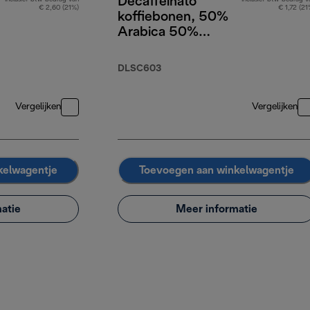
Decaffeinato
€ 2,60 (21%)
€ 1,72 (21
koffiebonen, 50%
Arabica 50%
Robusta, 250 g
DLSC603
Vergelijken
Vergelijken
kelwagentje
Toevoegen aan winkelwagentje
atie
Meer informatie