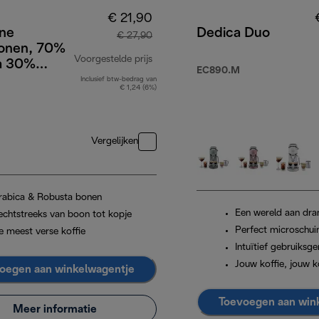
€ 21,90
one
Dedica Duo
€ 27,90
bonen, 70%
Voorgestelde prijs
a 30%
EC890.M
, 1 kg
Inclusief btw-bedrag van
originele prijs € 27,90
€ 1,24 (6%)
Vergelijken
rabica & Robusta bonen
Een wereld aan dra
echtstreeks van boon tot kopje
Perfect microschu
e meest verse koffie
Intuïtief gebruiksg
Jouw koffie, jouw 
oegen aan winkelwagentje
Toevoegen aan win
Meer informatie