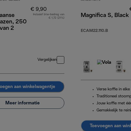
€ 9,90
aanse
Magnifica S, Black
Inclusief btw-bedrag van
€ 1,72 (21%)
lazen, 250
 van 2
ECAM22.110.B
359,99
Vergelijken
oegen aan winkelwagentje
Verse koffie in elke
Traditioneel stoomp
Meer informatie
Jouw koffie met éé
Gemakkelijk te rein
Toevoegen aan win