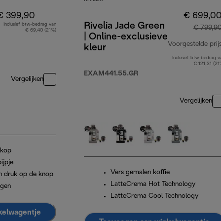
€ 399,90
€ 699,0
Rivelia Jade Green
Inclusief btw-bedrag van
€ 799,9
€ 69,40 (21%)
| Online-exclusieve
Voorgestelde prij
kleur
Inclusief btw-bedrag v
€ 121,31 (21
EXAM441.55.GR
Vergelijken
Vergelijken
 kop
ijpje
Vers gemalen koffie
n druk op de knop
LatteCrema Hot Technology
igen
LatteCrema Cool Technology
kelwagentje