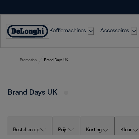
Skip
to
Content
Koffiemachines
Accessoires
Accessibility
Statement
Promotion
Brand Days UK
Brand Days UK
Bestellen op
Prijs
Korting
Kleur