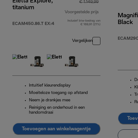
Eletta Explore,
€ 1.149,99
titanium
Voorgestelde prijs
Magnifi
Inclusief btw-bedrag van
Black
originele prijs € 1
ECAM450.86.T EX:4
€ 169,91 (21%)
ECAM290.
Vergelijken
D
Intuïtief kleurendisplay
K
Moeiteloze toegang op afstand
T
Neem je drankjes mee
R
Reiniging en onderhoud in een
handomdraai
Toev
Toevoegen aan winkelwagentje