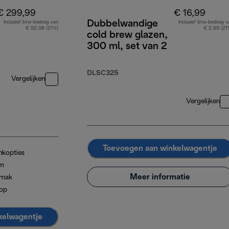
€ 299,99
€ 16,99
Dubbelwandige
Inclusief btw-bedrag van
Inclusief btw-bedrag v
€ 52,06 (21%)
€ 2,95 (21
cold brew glazen,
300 ml, set van 2
DLSC325
Vergelijken
Vergelijken
Toevoegen aan winkelwagentje
nkopties
im
Meer informatie
emak
kop
kelwagentje