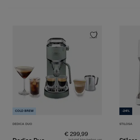
COLD BREW
-24%
DEDICA DUO
STILOSA
€ 299,99
Inclusief btw-bedrag van