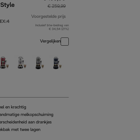
Style
€ 259,99
Voorgestelde prijs
EX:4
Inclusief btw-bedrag van
59,99
originele prijs € 259,99
€ 34,54 (21%)
Vergelijken
el en krachtig
andmatige melkopschuiming
erscheidenheid aan drankjes
ekbak met twee lagen