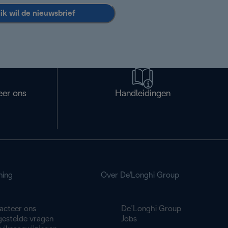
 ik wil de nieuwsbrief
eer ons
Handleidingen
ning
Over De'Longhi Group
acteer ons
De’Longhi Group
gestelde vragen
Jobs