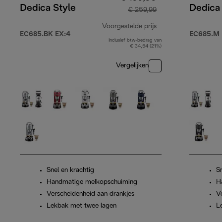
Dedica Style
Dedica 
€ 259,99
Voorgestelde prijs
EC685.BK EX:4
EC685.M 
Inclusief btw-bedrag van
originele prijs € 2
€ 34,54 (21%)
Vergelijken
Snel en krachtig
Sn
Handmatige melkopschuiming
H
Verscheidenheid aan drankjes
V
Lekbak met twee lagen
L