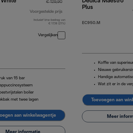
, White
Dedica Maestro
€ 129,90
Plus
Voorgestelde prijs
Inclusief btw-bedrag van
originele prijs € 129,90
EC950.M
€ 17,18 (21%)
Vergelijken
Koffie van superieur
Nieuwe gebruikersi
Handige automatisc
ruk van 15 bar
Wat zit er in de ve
appuccinosysteem
estvrijstalen boiler
Toevoegen aan win
ekbak met twee lagen
oegen aan winkelwagentje
Meer inform
Meer informatie