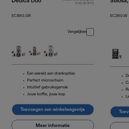
Dedica Duo
Stilosa
€ 52,06 (21%)
EC890.GR
EC260.W
Vergelijken
Een wereld aan drankopties
D
Perfect microschuim
C
Intuïtief gebruiksgemak
Ro
Jouw koffie, jouw kop
L
Toevoegen aan winkelwagentje
Toev
Meer informatie