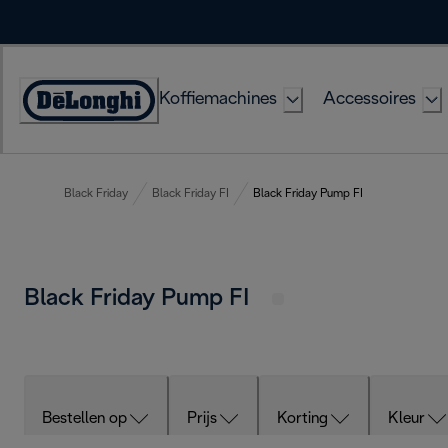
Skip
to
Content
Koffiemachines
Accessoires
Accessibility
Statement
Black Friday
Black Friday FI
Black Friday Pump FI
Black Friday Pump FI
Bestellen op
Prijs
Korting
Kleur