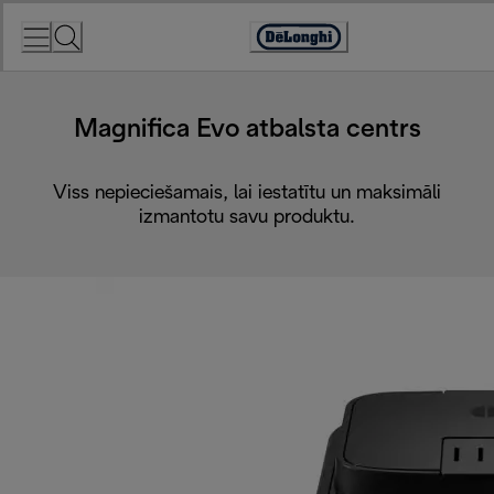
Skip
to
Accessibility
Content
Statement
Magnifica Evo atbalsta centrs
Viss nepieciešamais, lai iestatītu un maksimāli
izmantotu savu produktu.