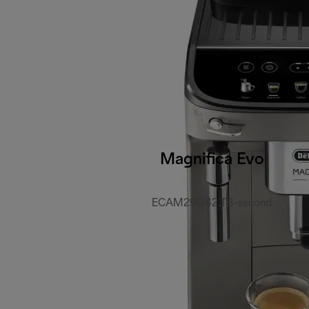
Magnifica Evo
ECAM290.42.TB-second