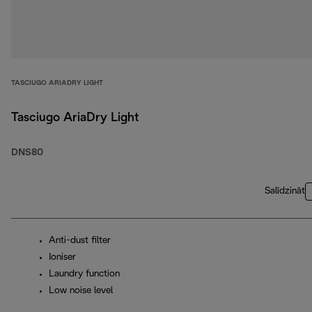
TASCIUGO ARIADRY LIGHT
Tasciugo AriaDry Light
DNS80
Salīdzināt
Anti-dust filter
Ioniser
Laundry function
Low noise level