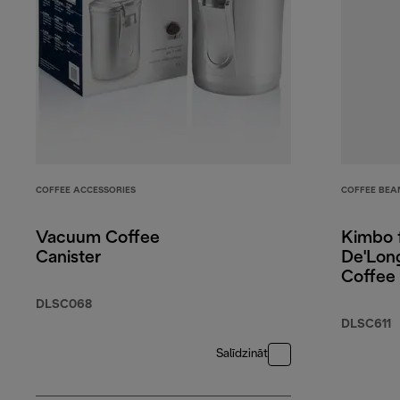
COFFEE ACCESSORIES
COFFEE BEA
Vacuum Coffee
Kimbo 
Canister
De'Long
Coffee
DLSC068
DLSC611
Salīdzināt