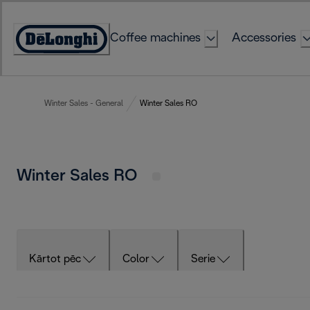
Skip
to
Coffee machines
Accessories
Content
Accessibility
Statement
Winter Sales - General
Winter Sales RO
Winter Sales RO
Kārtot pēc
Color
Serie