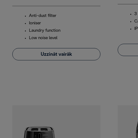
3
Anti-dust filter
C
Ioniser
I
Laundry function
Low noise level
Uzzināt vairāk