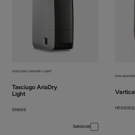
TASCIUGO ARIADRY LIGHT
FAN HEATER
Tasciugo AriaDry
Vertica
Light
HFS50D2
DNS65
Salīdzināt