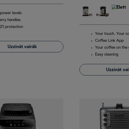
 power levels
arry handles
P21 protection
Your touch. Your co
Coffee Link App
Uzzināt vairāk
Your coffee on the
Easy cleaning
Uzzināt va