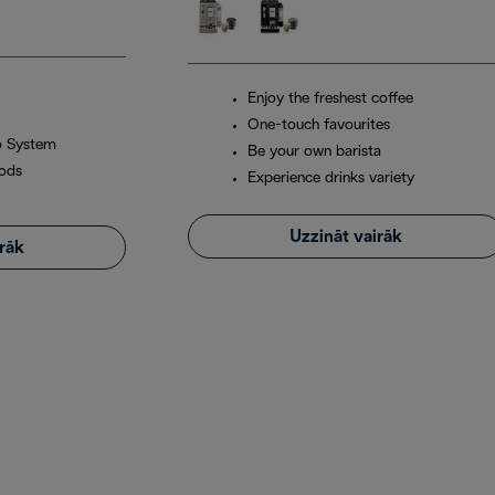
Enjoy the freshest coffee
One-touch favourites
o System
Be your own barista
pods
Experience drinks variety
Uzzināt vairāk
irāk