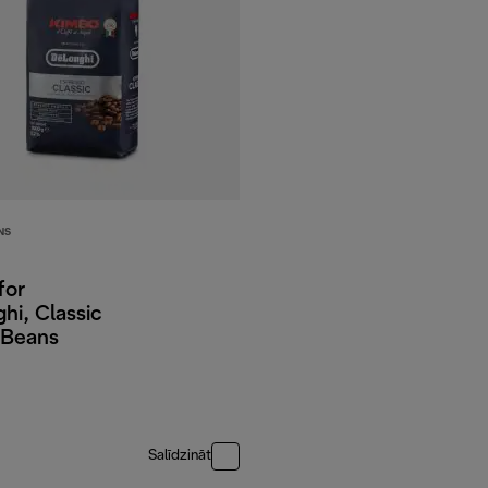
NS
for
hi, Classic
 Beans
Salīdzināt