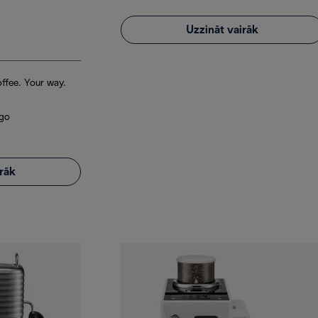
Uzzināt vairāk
ffee. Your way.
 go
irāk