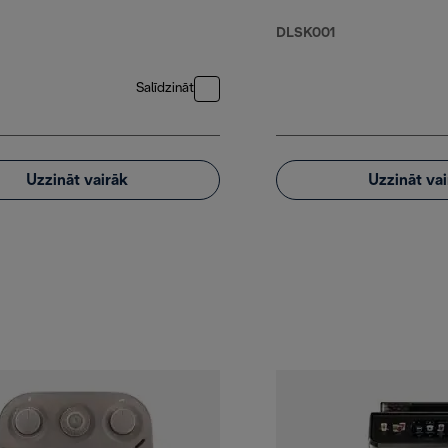
DLSK001
Salīdzināt
Uzzināt vairāk
Uzzināt va