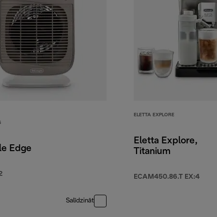
ELETTA EXPLORE
S
Eletta Explore,
le Edge
Titanium
2
ECAM450.86.T EX:4
Salīdzināt