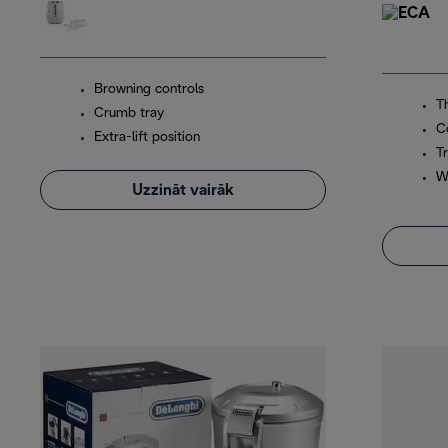
Browning controls
T
Crumb tray
C
Extra-lift position
Tr
W
Uzzināt vairāk