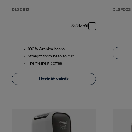
DLSC612
DLSF003
Salīdzināt
100% Arabica beans
Straight from bean to cup
The freshest coffee
Uzzināt vairāk