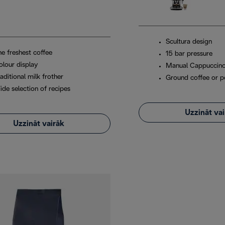
Scultura design
he freshest coffee
15 bar pressure
olour display
Manual Cappuccin
aditional milk frother
Ground coffee or 
ide selection of recipes
Uzzināt va
Uzzināt vairāk