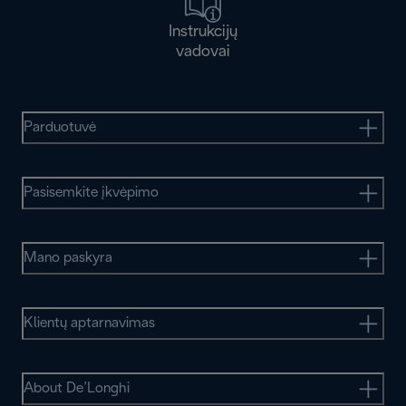
Instrukcijų
vadovai
Parduotuvė
Pasisemkite įkvėpimo
Mano paskyra
Klientų aptarnavimas
About De’Longhi