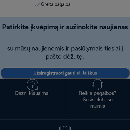
Greita pagalba
Patirkite įkvėpimą ir sužinokite naujienas
su mūsų naujienomis ir pasiūlymais tiesiai į
pašto dėžutę.
Užsiregistruoti gauti el. laiškus
Dažni klausimai
Reikia pagalbos?
Susisiekite su
mumis