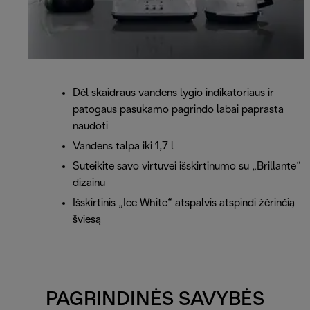
Dėl skaidraus vandens lygio indikatoriaus ir
patogaus pasukamo pagrindo labai paprasta
naudoti
Vandens talpa iki 1,7 l
Suteikite savo virtuvei išskirtinumo su „Brillante“
dizainu
Išskirtinis „Ice White“ atspalvis atspindi žėrinčią
šviesą
PAGRINDINĖS SAVYBĖS