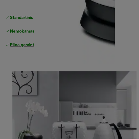
Standartinis nemokamas
Pristatymas
Nemokamas grąžinimas
Pilna gamintojo garantija