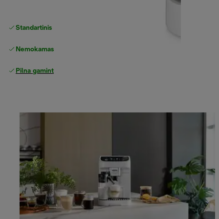
Standartinis nemokamas
Pristatymas
Nemokamas grąžinimas
Pilna gamintojo garantija