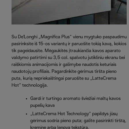
Su De'Longhi „Magnifica Plus“ vienu mygtuko paspaudimu
pasirinksite iš 15-os variantų ir paruošite tokią kavą, kokios
tik pageidausite. Mėgaukitės įtraukiančia kavos aparato
valdymo patirtimi su 3,5 col. spalvotu jutikliniu ekranu bei
raiškiomis animacijomis ir galimybe naudotis keturiais
naudotojų profiliais. Pagardinkite gėrimus tiršta pieno
puta, kurią nepriekaištingai paruošite su „LatteCrema
Hot“ technologija.
Gardi ir turtingo aromato šviežiai maltų kavos
pupelių kava
„LatteCrema Hot Technology“ papildys jūsų
gėrimus sodria pieno puta; galite pasirinkti tirštą,
kreminę arba lengvą tekstūrą.