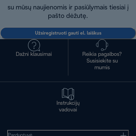
su mūsų naujienomis ir pasiūlymais tiesiai į
pašto dėžutę.
Užsiregistruoti gauti el. laiškus
Dažni klausimai
Reikia pagalbos?
Susisiekite su
mumis
Instrukcijų
vadovai
Parduotuvė