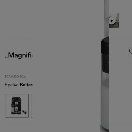
„Magnifica Plus“
ECAM320.60.W
Spalva
:
Baltas