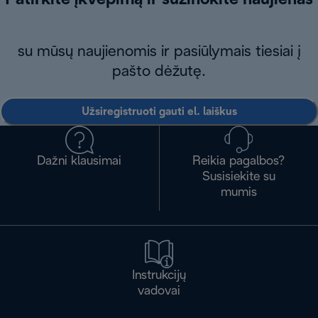
Patirkite įkvėpimą ir sužinokite naujienas
su mūsų naujienomis ir pasiūlymais tiesiai į
pašto dėžutę.
Užsiregistruoti gauti el. laiškus
Dažni klausimai
Reikia pagalbos?
Susisiekite su
mumis
Instrukcijų
vadovai