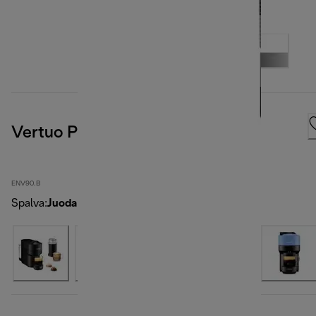
Vertuo Pop, Black
ENV90.B
Spalva
:
Juoda