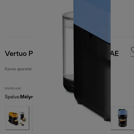
Vertuo Pop Nespresso ENV90.AAE
Kavos aparatai „Nespresso“
ENV90.AAE
Spalva
:
Mėlyna