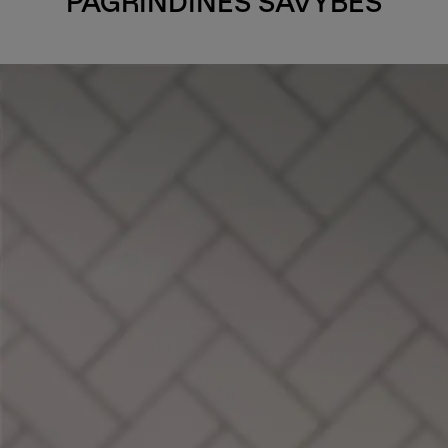
PAGRINDINĖS SAVYBĖS