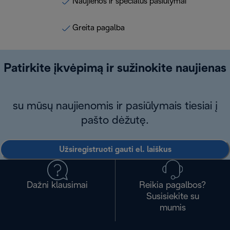
Naujienos ir specialūs pasiūlymai
Greita pagalba
Patirkite įkvėpimą ir sužinokite naujienas
su mūsų naujienomis ir pasiūlymais tiesiai į
pašto dėžutę.
Užsiregistruoti gauti el. laiškus
Dažni klausimai
Reikia pagalbos?
Susisiekite su
mumis