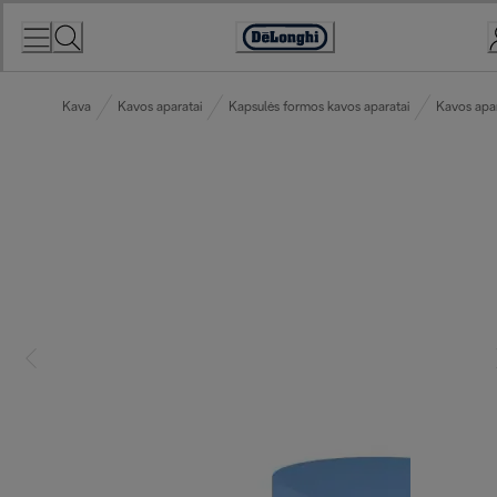
Skip
to
Accessibility
Content
Statement
Kava
Kavos aparatai
Kapsulės formos kavos aparatai
Kavos apar