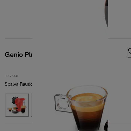
Genio Plus
EDG315.R
Spalva
:
Raudona