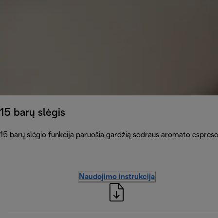
15 barų slėgis
15 barų slėgio funkcija paruošia gardžią sodraus aromato espreso
Naudojimo instrukcija