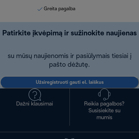
Greita pagalba
Patirkite įkvėpimą ir sužinokite naujienas
su mūsų naujienomis ir pasiūlymais tiesiai į
pašto dėžutę.
Užsiregistruoti gauti el. laiškus
Dažni klausimai
Reikia pagalbos?
Susisiekite su
mumis