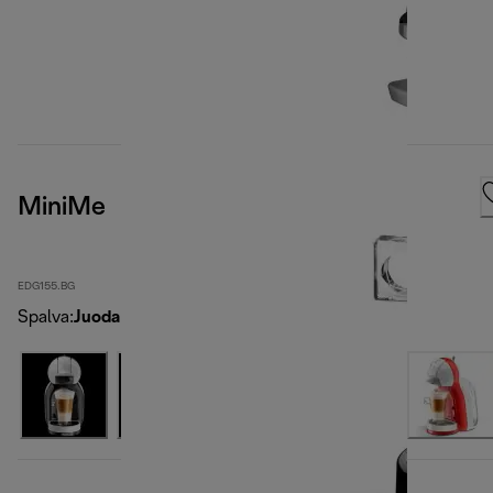
MiniMe
EDG155.BG
Spalva
:
Juoda