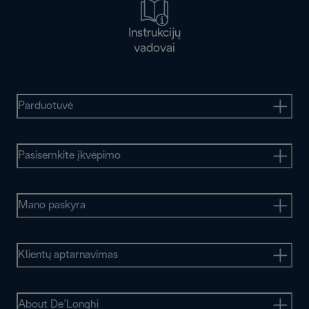
Instrukcijų
vadovai
Parduotuvė
Pasisemkite įkvėpimo
Mano paskyra
Klientų aptarnavimas
About De’Longhi