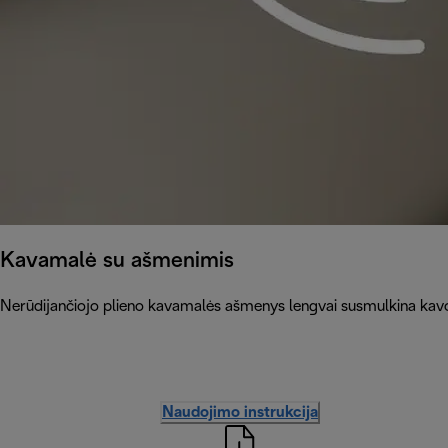
Kavamalė su ašmenimis
Nerūdijančiojo plieno kavamalės ašmenys lengvai susmulkina kavos
Naudojimo instrukcija