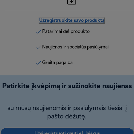
Užregistruokite savo produktą
Patarimai dėl produkto
Naujienos ir specialūs pasiūlymai
Greita pagalba
Patirkite įkvėpimą ir sužinokite naujienas
su mūsų naujienomis ir pasiūlymais tiesiai į
pašto dėžutę.
Užsiregistruoti gauti el. laiškus