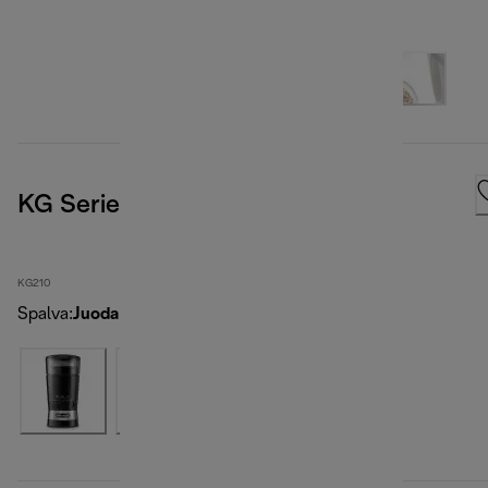
KG Series, Black
KG210
Spalva
:
Juoda