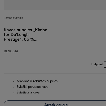
KAVOS PUPELĖS
Kavos pupelės „Kimbo
for De'Longhi
Prestige“, 65 %
arabikos ir 35 %
robustos, 250 g
DLSC614
Palyginti
Arabikos ir robustos pupelės
Šviežiai paruošta kava
Šviežiausia kava
Atrask daugiau