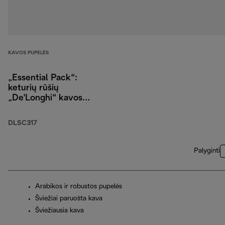
KAVOS PUPELĖS
„Essential Pack“:
keturių rūšių
„De'Longhi“ kavos
pupelės (4 x 250 g),
kapučino stiklinės
DLSC317
(2 vnt.) ir vandens
filtras
Palyginti
Arabikos ir robustos pupelės
Šviežiai paruošta kava
Šviežiausia kava