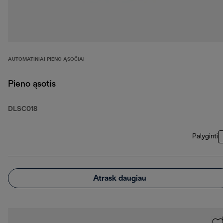
AUTOMATINIAI PIENO ĄSOČIAI
Pieno ąsotis
DLSC018
Palyginti
Atrask daugiau