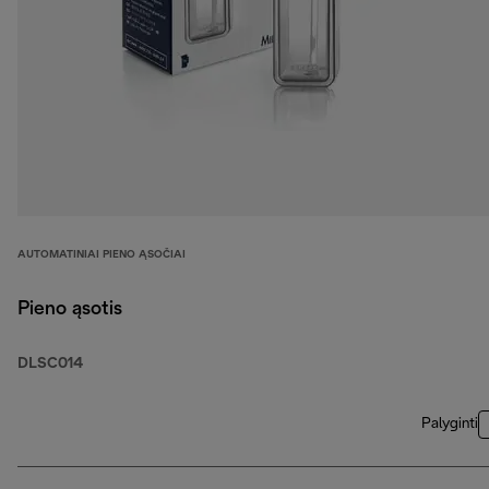
AUTOMATINIAI PIENO ĄSOČIAI
Pieno ąsotis
DLSC014
Palyginti