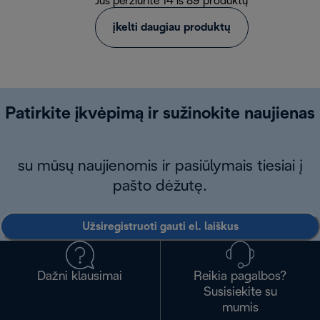
Jūs peržiūrite 14 iš 89 produktų
įkelti daugiau produktų
Patirkite įkvėpimą ir sužinokite naujienas
su mūsų naujienomis ir pasiūlymais tiesiai į
pašto dėžutę.
Užsiregistruoti gauti el. laiškus
Dažni klausimai
Reikia pagalbos?
Susisiekite su
mumis