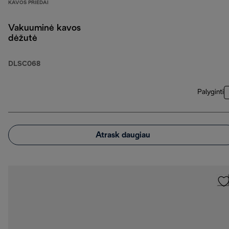
KAVOS PRIEDAI
Vakuuminė kavos
dėžutė
DLSC068
Palyginti
Atrask daugiau