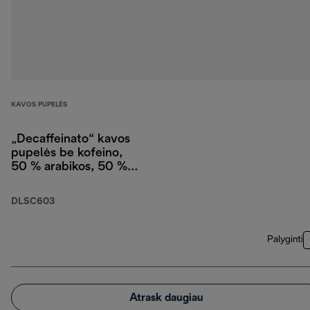
KAVOS PUPELĖS
„Decaffeinato“ kavos
pupelės be kofeino,
50 % arabikos, 50 %
robustos, 250 g
DLSC603
Palyginti
Atrask daugiau