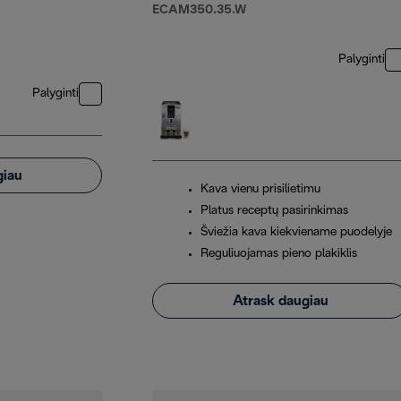
ECAM350.35.W
Palyginti
Palyginti
giau
Kava vienu prisilietimu
Platus receptų pasirinkimas
Šviežia kava kiekviename puodelyje
Reguliuojamas pieno plakiklis
Atrask daugiau