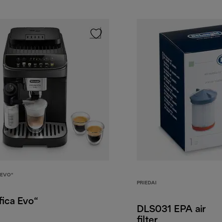
 EVO“
PRIEDAI
fica Evo“
DLS031 EPA air
filter