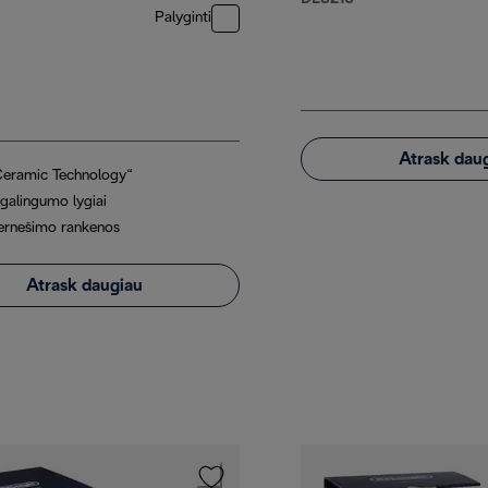
Palyginti
Atrask dau
Ceramic Technology“
 galingumo lygiai
ernešimo rankenos
Atrask daugiau