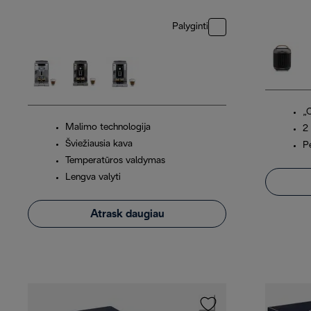
Palyginti
„
Malimo technologija
2
Šviežiausia kava
P
Temperatūros valdymas
Lengva valyti
Atrask daugiau