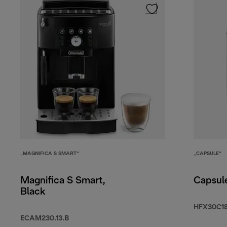
„MAGNIFICA S SMART“
„CAPSULE“
Magnifica S Smart,
Capsul
Black
HFX30C18
ECAM230.13.B