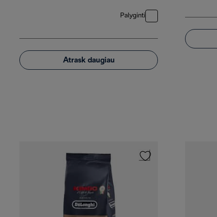
Palyginti
Atrask daugiau