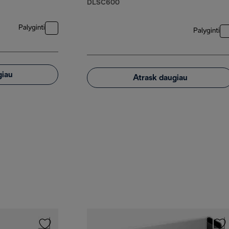
DLSC600
Palyginti
Palyginti
giau
Atrask daugiau