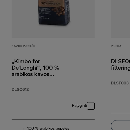
KAVOS PUPELĖS
PRIEDAI
„Kimbo for
DLSF00
De’Longhi“, 100 %
filterin
arabikos kavos
pupelės, 250 g
DLSF003
DLSC612
Palyginti
100 % arabikos pupelės