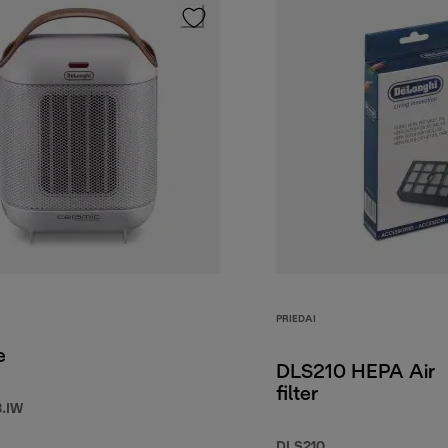
PRIEDAI
e
DLS210 HEPA Air
filter
.IW
DLS210