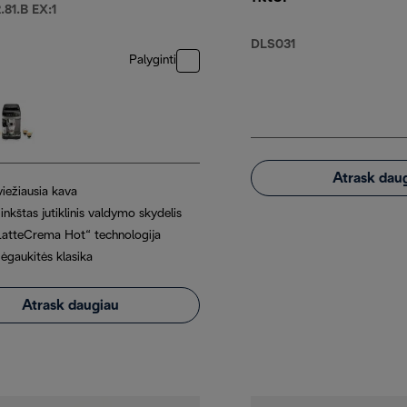
81.B EX:1
DLS031
Palyginti
Atrask dau
viežiausia kava
nkštas jutiklinis valdymo skydelis
LatteCrema Hot“ technologija
ėgaukitės klasika
Atrask daugiau