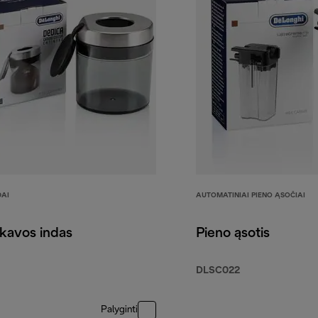
DAI
AUTOMATINIAI PIENO ĄSOČIAI
kavos indas
Pieno ąsotis
DLSC022
Palyginti