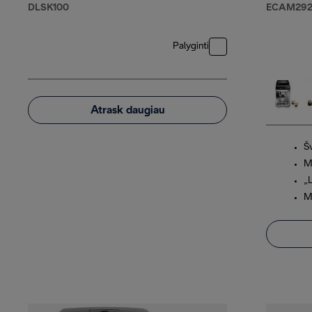
DLSK100
ECAM292.
Palyginti
Atrask daugiau
Š
Mi
„
M