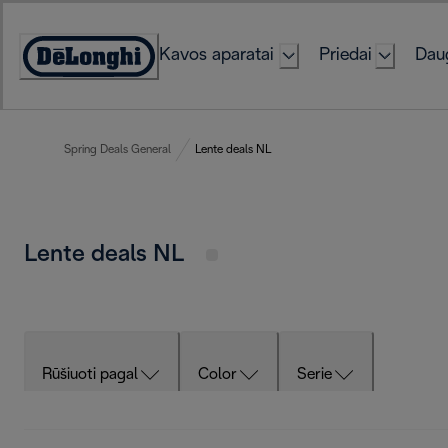
Skip
to
Kavos aparatai
Priedai
Daug
Content
Accessibility
Statement
Spring Deals General
Lente deals NL
Lente deals NL
Rūšiuoti pagal
Color
Serie