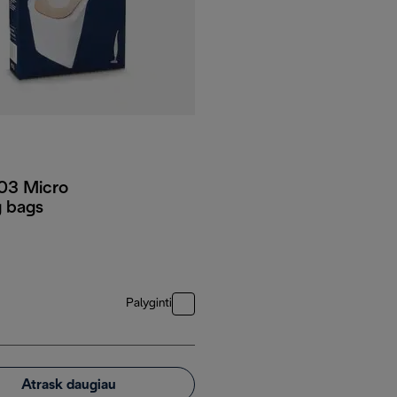
3 Micro
g bags
Palyginti
Atrask daugiau