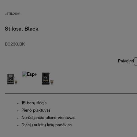
„STILOSA“
Stilosa, Black
EC230.BK
Palyginti
15 barų slėgis
Pieno plaktuvas
Nerūdijančio plieno virintuvas
Dviejų aukštų lašų padėklas