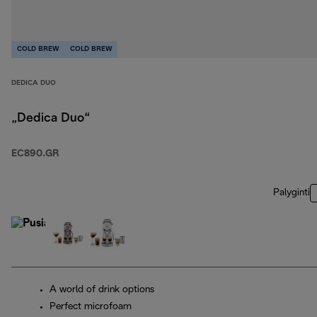
COLD BREW
COLD BREW
DEDICA DUO
„Dedica Duo“
EC890.GR
Palyginti
A world of drink options
Perfect microfoam