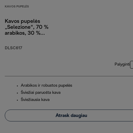
KAVOS PUPELĖS
Kavos pupelės
„Selezione“, 70 %
arabikos, 30 %
robustos, 1 kg
DLSC617
Palyginti
Arabikos ir robustos pupelės
Šviežiai paruošta kava
Šviežiausia kava
Atrask daugiau