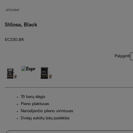
„STILOSA“
Stilosa, Black
EC230.BK
Palyginti
15 barų slėgis
Pieno plaktuvas
Nerūdijančio plieno virintuvas
Dviejų aukštų lašų padėklas