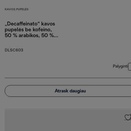
KAVOS PUPELĖS
„Decaffeinato“ kavos
pupelės be kofeino,
50 % arabikos, 50 %
robustos, 250 g
DLSC603
Palyginti
Atrask daugiau