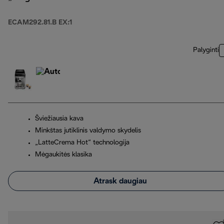
ECAM292.81.B EX:1
Palyginti
Šviežiausia kava
Minkštas jutiklinis valdymo skydelis
„LatteCrema Hot“ technologija
Mėgaukitės klasika
Atrask daugiau