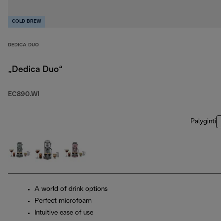
COLD BREW
DEDICA DUO
„Dedica Duo“
EC890.WI
Palyginti
A world of drink options
Perfect microfoam
Intuitive ease of use