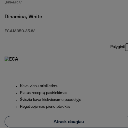
„DINAMICA“
Dinamica, White
ECAM350.35.W
Palyginti
Kava vienu prisilietimu
Platus receptų pasirinkimas
Šviežia kava kiekviename puodelyje
Reguliuojamas pieno plakiklis
Atrask daugiau