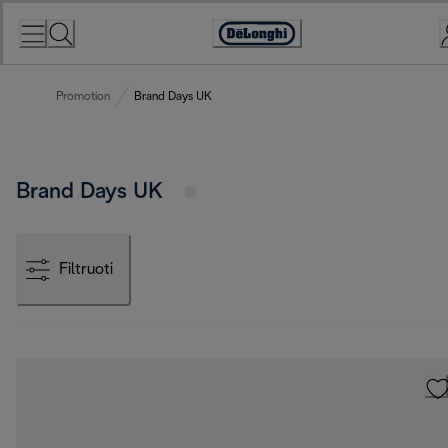
Skip
to
Accessibility
Content
Statement
Promotion
Brand Days UK
Brand Days UK
Filtruoti