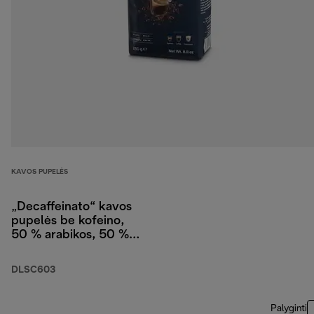
KAVOS PUPELĖS
„Decaffeinato“ kavos
pupelės be kofeino,
50 % arabikos, 50 %
robustos, 250 g
DLSC603
Palyginti