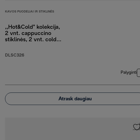
KAVOS PUODELIAI IR STIKLINĖS
,,Hot&Cold" kolekcija,
2 vnt. cappuccino
stiklinės, 2 vnt. cold
brew stiklinės, 2 vnt.
dvigubo stiklo stiklinės
DLSC326
Palyginti
Atrask daugiau