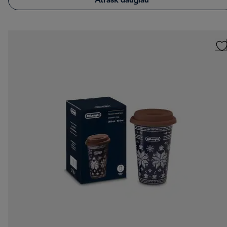
Atrask daugiau