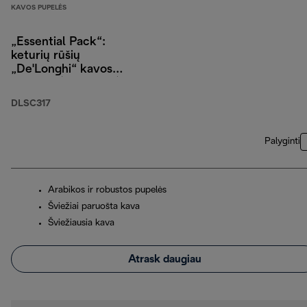
KAVOS PUPELĖS
„Essential Pack“:
keturių rūšių
„De'Longhi“ kavos
pupelės (4 x 250 g),
kapučino stiklinės
DLSC317
(2 vnt.) ir vandens
filtras
Palyginti
Arabikos ir robustos pupelės
Šviežiai paruošta kava
Šviežiausia kava
Atrask daugiau