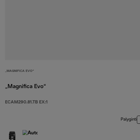
„MAGNIFICA EVO“
„Magnifica Evo“
ECAM290.81.TB EX:1
Palyginti