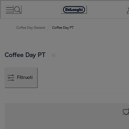
Skip
to
Accessibility
Content
Statement
Coffee Day General
Coffee Day PT
Coffee Day PT
Filtruoti