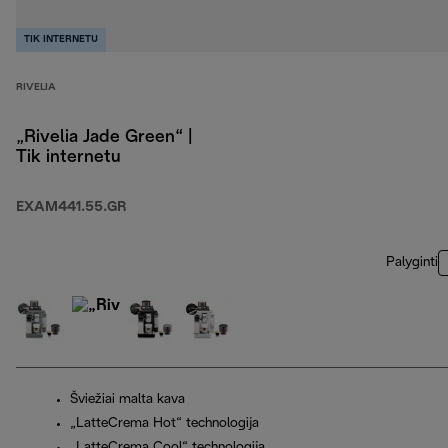
TIK INTERNETU
RIVELIA
„Rivelia Jade Green“ |
Tik internetu
EXAM441.55.GR
Palyginti
Šviežiai malta kava
„LatteCrema Hot“ technologija
„LatteCrema Cool“ technologija