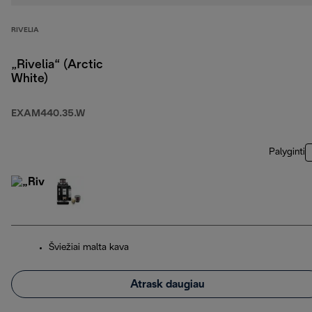
RIVELIA
„Rivelia“ (Arctic
White)
EXAM440.35.W
Palyginti
Šviežiai malta kava
Atrask daugiau