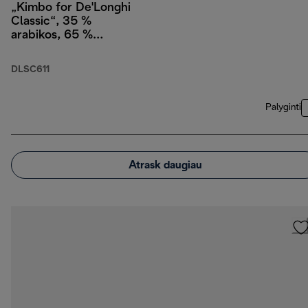
„Kimbo for De'Longhi
Classic“, 35 %
arabikos, 65 %
robustos, 1 kg
DLSC611
Palyginti
Atrask daugiau