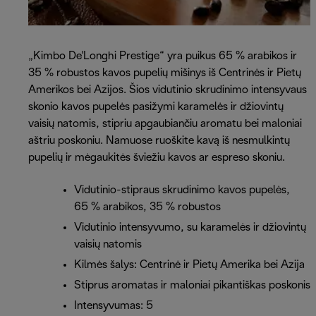
„Kimbo De'Longhi Prestige“ yra puikus 65 % arabikos ir
35 % robustos kavos pupelių mišinys iš Centrinės ir Pietų
Amerikos bei Azijos. Šios vidutinio skrudinimo intensyvaus
skonio kavos pupelės pasižymi karamelės ir džiovintų
vaisių natomis, stipriu apgaubiančiu aromatu bei maloniai
aštriu poskoniu. Namuose ruoškite kavą iš nesmulkintų
pupelių ir mėgaukitės šviežiu kavos ar espreso skoniu.
Vidutinio-stipraus skrudinimo kavos pupelės,
65 % arabikos, 35 % robustos
Vidutinio intensyvumo, su karamelės ir džiovintų
vaisių natomis
Kilmės šalys: Centrinė ir Pietų Amerika bei Azija
Stiprus aromatas ir maloniai pikantiškas poskonis
Intensyvumas: 5