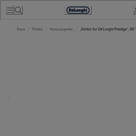
Skip
to
Accessibility
Content
Statement
Kava
Priedai
Kavos pupelės
„Kimbo for De'Longhi Prestige“, 65 