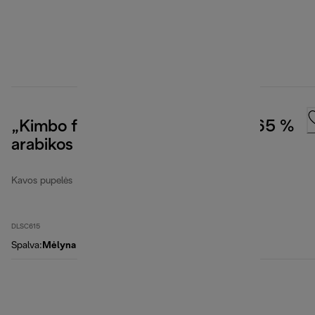
„Kimbo for De'Longhi Prestige“, 65 %
arabikos ir 35 % robustos, 1 kg
Kavos pupelės
DLSC615
Spalva
:
Mėlyna