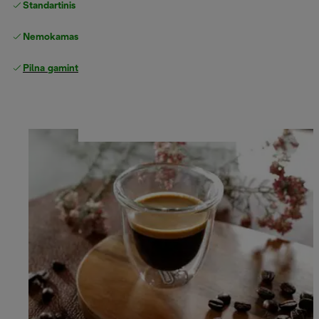
Standartinis nemokamas
Pristatymas
Nemokamas grąžinimas
Pilna gamintojo garantija