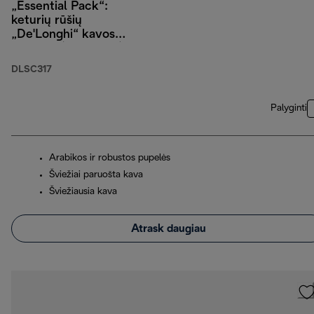
„Essential Pack“:
keturių rūšių
„De'Longhi“ kavos
pupelės (4 x 250 g),
kapučino stiklinės
DLSC317
(2 vnt.) ir vandens
filtras
Palyginti
Arabikos ir robustos pupelės
Šviežiai paruošta kava
Šviežiausia kava
Atrask daugiau