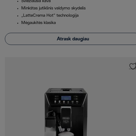
Šviežiausia kava
Minkštas jutiklinis valdymo skydelis
„LatteCrema Hot“ technologija
Mėgaukitės klasika
Atrask daugiau