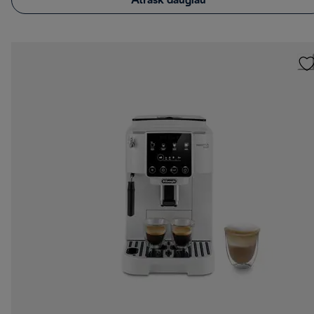
Atrask daugiau