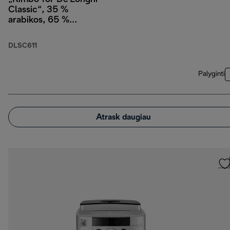
Classic“, 35 %
arabikos, 65 %
robustos, 1 kg
DLSC611
Palyginti
Atrask daugiau