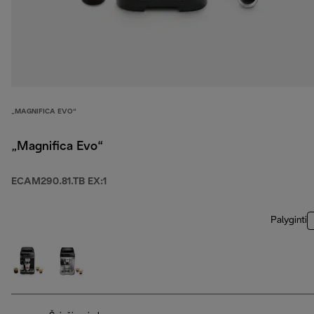
„MAGNIFICA EVO“
„Magnifica Evo“
ECAM290.81.TB EX:1
Palyginti