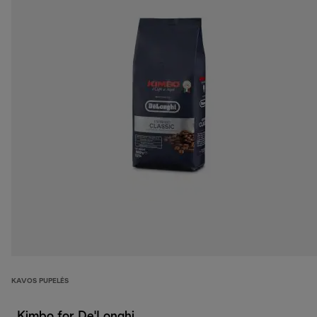
KAVOS PUPELĖS
„Kimbo for De'Longhi