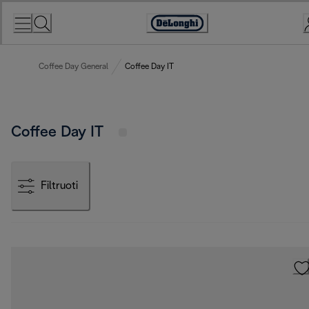
Skip
to
Accessibility
Content
Statement
Coffee Day General
Coffee Day IT
Coffee Day IT
Filtruoti