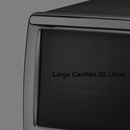
Large Cavities 32 Litres
EO32852