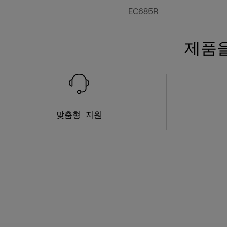
EC685R
제품을
맞춤형 지원