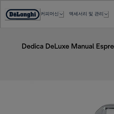
Skip
to
커피머신
액세서리 및 관리
Content
Accessibility
Statement
Dedica DeLuxe Manual Espre