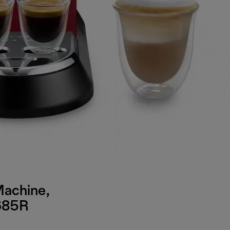
Machine,
685R