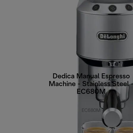
Dedica Manual Espresso
Machine - Stainless Steel 
EC680M
EC680M