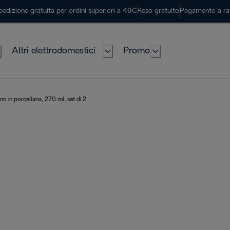
pedizione gratuita per ordini superiori a 49€
Reso gratuito
Pagamento a ra
Altri elettrodomestici
Promo
o in porcellana, 270 ml, set di 2