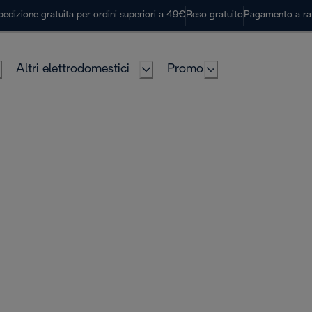
pedizione gratuita per ordini superiori a 49€
Reso gratuito
Pagamento a ra
Altri elettrodomestici
Promo