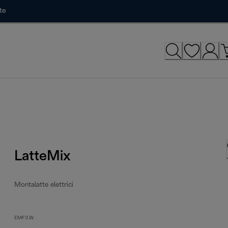
te
LatteMix
Montalatte elettrici
EMF3.W