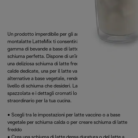
Un prodotto imperdibile per gli amanti del caffè, il
montalatte LatteMix ti consentirà di scoprire una vasta
gamma di bevande a base di latte e caffè ottenendo una
schiuma perfetta. Dispone di un’impostazione per creare
una deliziosa schiuma di latte freddo e 2 impostazioni
calde dedicate, una per il latte vaccino e una per le
alternative a base vegetale, rendendo facile ottenere il
livello di schiuma che desideri. La sofisticata finitura bianca
spazzolata e i dettagli cromati lo rendono un accessorio
straordinario per la tua cucina.
• Scegli tra le impostazioni per latte vaccino o a base
vegetale per schiuma calda o per creare schiuma di latte
freddo
• Crea una schiuma di latte densa duratura o del latte a