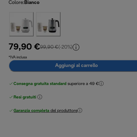
Colore
:
Bianco
79,90 €
prezzo originale 99,90 €
99,90 €
(-20%)
*IVA inclusa
Aggiungi al carrello
Consegna gratuita standard
superiore a 49 €
Resi gratuiti
Garanzia completa
del produttore