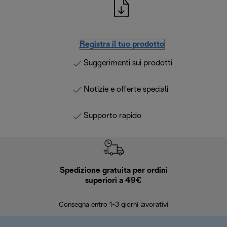
Registra il tuo prodotto
Suggerimenti sui prodotti
Notizie e offerte speciali
Supporto rapido
Spedizione gratuita per ordini
R
superiori a 49€
30 giorn
Consegna entro 1-3 giorni lavorativi