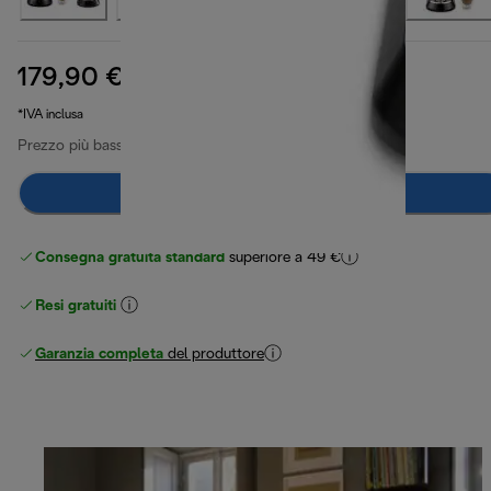
179,90 €
prezzo originale 274,99 €
274,99 €
(-35%)
*IVA inclusa
Prezzo più basso ultimi 30 giorni
179,90 €
Aggiungi al carrello
Consegna gratuita standard
superiore a 49 €
Resi gratuiti
Garanzia completa
del produttore