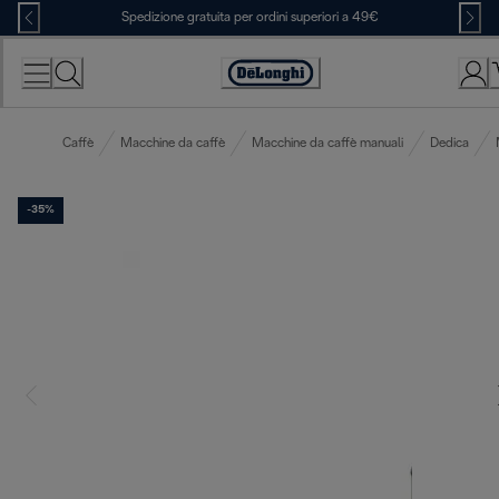
Skip
Spedizione gratuita per ordini superiori a 49€
to
Content
Accessibility
Statement
Caffè
Macchine da caffè
Macchine da caffè manuali
Dedica
-35%