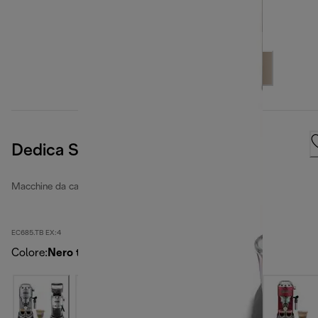
Dedica Style
Macchine da caffè espresso manuali Dedica
EC685.TB EX:4
Colore
:
Nero titanio