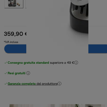
359,90 €
prezzo originale 589,90 €
589,90 €
(-39%)
*IVA inclusa
Avvisami
Consegna gratuita standard
superiore a 49 €
Resi gratuiti
Garanzia completa
del produttore