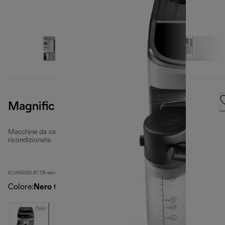
Magnifica Evo
Macchine da caffè completamente automatiche
ricondizionate
ECAM290.81.TB-second
Colore
:
Nero titanio