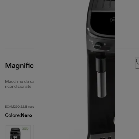
Magnifica Evo
Macchine da caffè completamente automatiche
ricondizionate
ECAM290.22.B-second
Colore
:
Nero