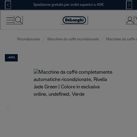
Skip
Spedizione gratuita per ordini superiori a 49€
to
Content
Accessibility
Statement
Ricondizionata
Macchine da caffè ricondizionate
Macchine da caffè 
-44%