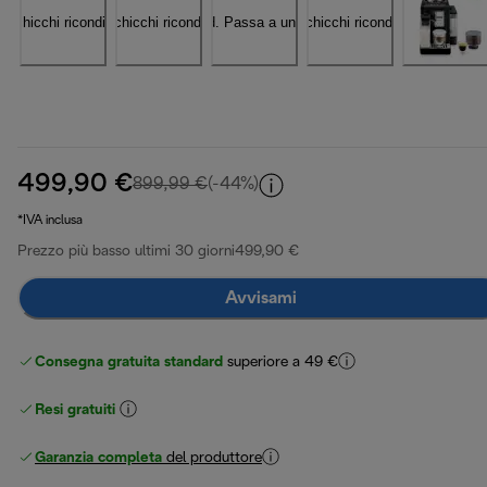
499,90 €
prezzo originale 899,99 €
899,99 €
(-44%)
*IVA inclusa
Prezzo più basso ultimi 30 giorni
499,90 €
Avvisami
Consegna gratuita standard
superiore a 49 €
Resi gratuiti
Garanzia completa
del produttore