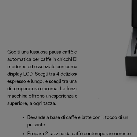
Goditi una lussuosa pausa caffè con la macchina
automatica per caffè in chicchi Dinamica: un design
moderno ed essenziale con comandi touch intuitivi e
display LCD. Scegli tra 4 deliziose bevande, tra cui caffè
espresso e lungo, e scegli tra una gamma di impostazioni
di temperatura e aroma. Le funzioni sofisticate della
macchina offrono un'esperienza di caffè di qualità
superiore, a ogni tazza.
Bevande a base di caffè e latte con il tocco di un
pulsante
Prepara 2 tazzine da caffè contemporaneamente