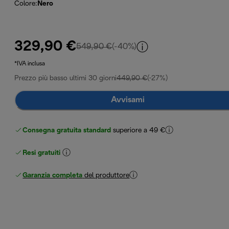
Colore
:
Nero
329,90 €
prezzo originale 549,90 €
549,90 €
(-40%)
*IVA inclusa
Prezzo più basso ultimi 30 giorni
449,90 €
(-27%)
Avvisami
Consegna gratuita standard
superiore a 49 €
Resi gratuiti
Garanzia completa
del produttore