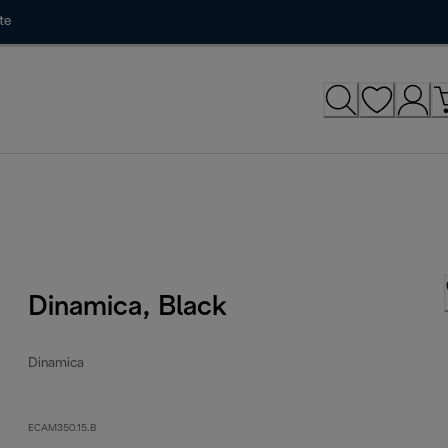
te
Dinamica, Black
Dinamica
ECAM350.15.B