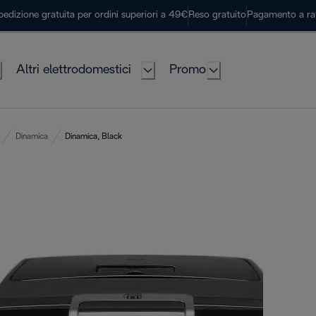
pedizione gratuita per ordini superiori a 49€
Reso gratuito
Pagamento a ra
Altri elettrodomestici
Promo
Dinamica
Dinamica, Black