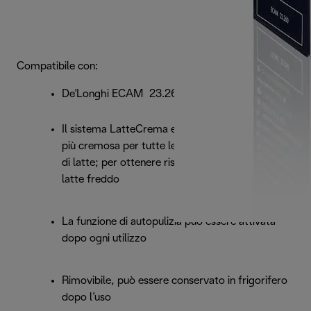
Compatibile con:
De'Longhi ECAM 23.260
Il sistema LatteCrema eroga una schiuma di latte
più cremosa per tutte le bevande al caffè a base
di latte; per ottenere risultati ottimali, utilizzare
latte freddo
La funzione di autopulizia può essere attivata
dopo ogni utilizzo
Rimovibile, può essere conservato in frigorifero
dopo l’uso