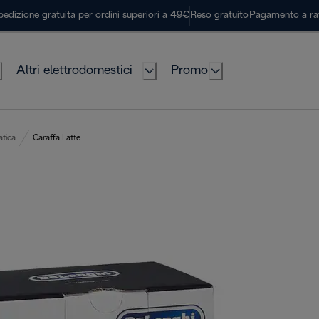
pedizione gratuita per ordini superiori a 49€
Reso gratuito
Pagamento a ra
Altri elettrodomestici
Promo
atica
Caraffa Latte