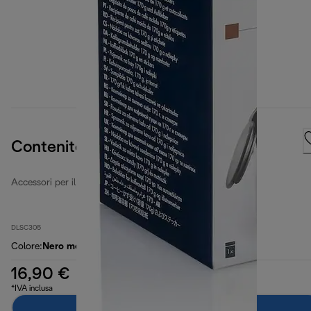
Contenitore per caffè macinato
Accessori per il caffè
DLSC305
Colore
:
Nero metallo
16,90 €
*IVA inclusa
Aggiungi al carrello