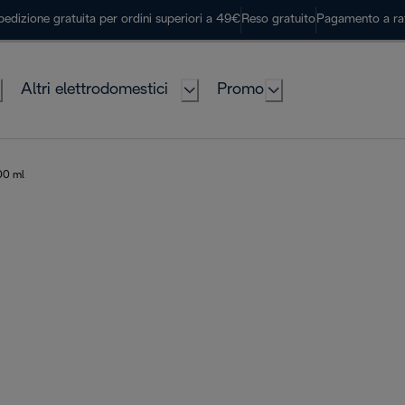
pedizione gratuita per ordini superiori a 49€
Reso gratuito
Pagamento a ra
Altri elettrodomestici
Promo
00 ml