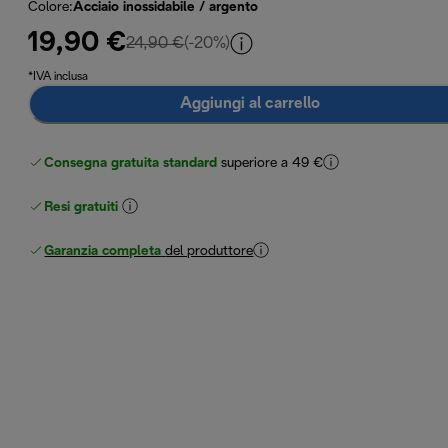
Colore
:
Acciaio inossidabile / argento
19,90 €
prezzo originale 24,90 €
24,90 €
(-20%)
*IVA inclusa
Aggiungi al carrello
Consegna gratuita standard
superiore a 49 €
Resi gratuiti
Garanzia completa
del produttore