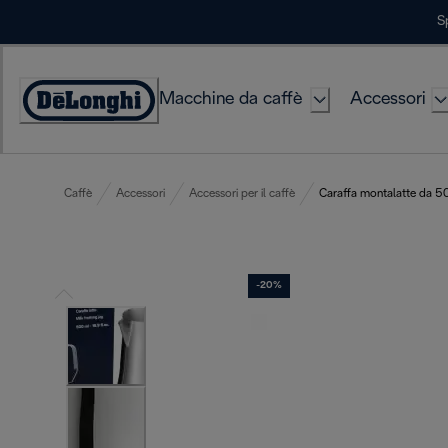
Skip
S
to
Content
Macchine da caffè
Accessori
Accessibility
Statement
Caffè
Accessori
Accessori per il caffè
Caraffa montalatte da 5
-20%