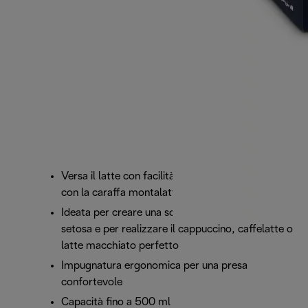
Versa il latte con facilità e crea la tua latte art
con la caraffa montalatte De'Longhi
Ideata per creare una schiuma di latte liscia e
setosa e per realizzare il cappuccino, caffelatte o
latte macchiato perfetto
Impugnatura ergonomica per una presa
confortevole
Capacità fino a 500 ml