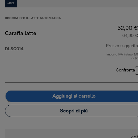
-18%
BROCCA PER IL LATTE AUTOMATICA
52,90 €
Caraffa latte
64,90 €
Prezzo suggerito
DLSC014
Importo IVA incluso 9,
di (
Confronta
Aggiungi al carrello
Scopri di più