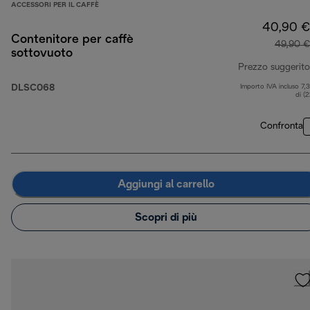
ACCESSORI PER IL CAFFÈ
40,90 €
Contenitore per caffè
49,90 €
sottovuoto
Prezzo suggerito
DLSC068
Importo IVA incluso 7,
di (
Confronta
Aggiungi al carrello
Scopri di più