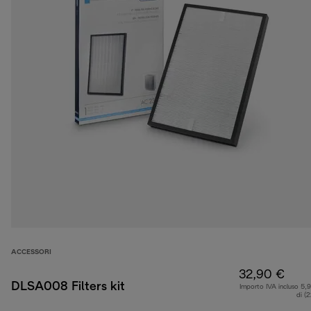
ACCESSORI
32,90 €
DLSA008 Filters kit
Importo IVA incluso 5,
di (