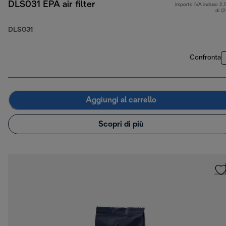
DLS031 EPA air filter
Importo IVA incluso 2,
di (
DLS031
Confronta
Aggiungi al carrello
Scopri di più