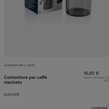
ACCESSORI PER IL CAFFÈ
16,90 €
Contenitore per caffè
Importo IVA incluso 3,
di (
macinato
DLSC305
Confronta