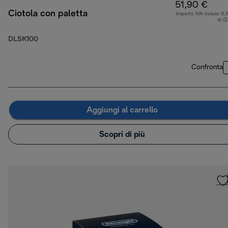
51,90 €
Ciotola con paletta
Importo IVA incluso 9,
di (
DLSK100
Confronta
Aggiungi al carrello
Scopri di più