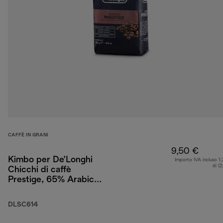
CAFFÈ IN GRANI
9,50 €
Kimbo per De’Longhi
Importo IVA incluso 1,
di (
Chicchi di caffè
Prestige, 65% Arabica
35% Robusta, 250 g
DLSC614