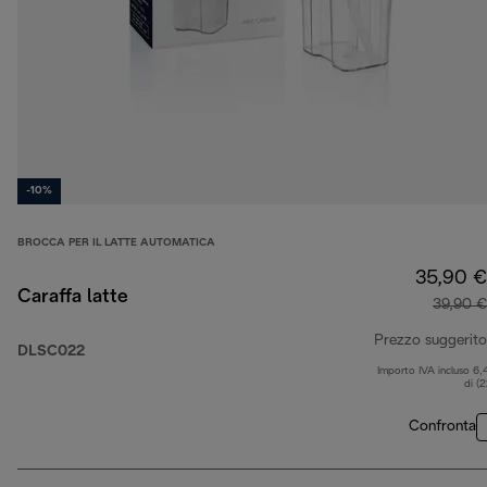
-10%
BROCCA PER IL LATTE AUTOMATICA
35,90 €
Caraffa latte
39,90 €
Prezzo suggerito
DLSC022
Importo IVA incluso 6,
di (
Confronta