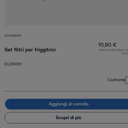
ACCESSORI
10,90 €
Set filtri per friggitrici
Importo IVA incluso 1,
di (
DLSK001
Confronta
Aggiungi al carrello
Scopri di più