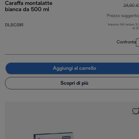
Caraffa montalatte
24,90 €
bianca da 500 ml
Prezzo suggerito
DLSC081
Importo IVA incluso 3,
di (
Confronta
Aggiungi al carrello
Scopri di più