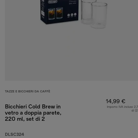
TAZZE E BICCHIERI DA CAFFÈ
14,99 €
Bicchieri Cold Brew in
Importo IVA incluso 2,
di (
vetro a doppia parete,
220 ml, set di 2
DLSC324