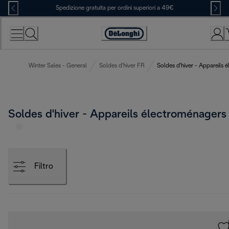
Skip
Spedizione gratuita per ordini superiori a 49€
to
Content
Accessibility
Statement
Winter Sales - General
Soldes d'hiver FR
Soldes d'hiver - Appareils 
Soldes d'hiver - Appareils électroménagers
Filtro