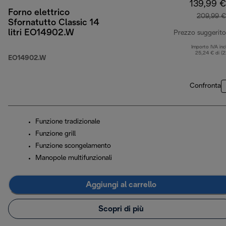
139,99 €
Forno elettrico
209,99 €
Sfornatutto Classic 14
litri EO14902.W
Prezzo suggerito
Importo IVA inc
25,24 € di (
EO14902.W
Confronta
Funzione tradizionale
Funzione grill
Funzione scongelamento
Manopole multifunzionali
Aggiungi al carrello
Scopri di più