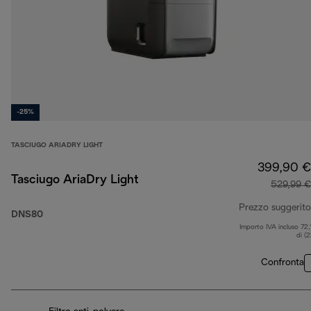
-25%
TASCIUGO ARIADRY LIGHT
399,90 €
Tasciugo AriaDry Light
529,99 €
Prezzo suggerito
DNS80
Importo IVA incluso 72,
di (
Confronta