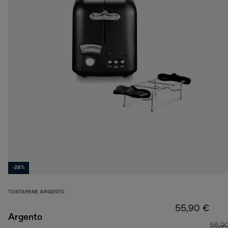
-28%
TOSTAPANE ARGENTO
55,90 €
Argento
56,9