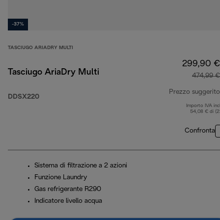
-37%
TASCIUGO ARIADRY MULTI
299,90 €
Tasciugo AriaDry Multi
474,99 €
Prezzo suggerito
DDSX220
Importo IVA inc
54,08 € di (
Confronta
Sistema di filtrazione a 2 azioni
Funzione Laundry
Gas refrigerante R290
Indicatore livello acqua