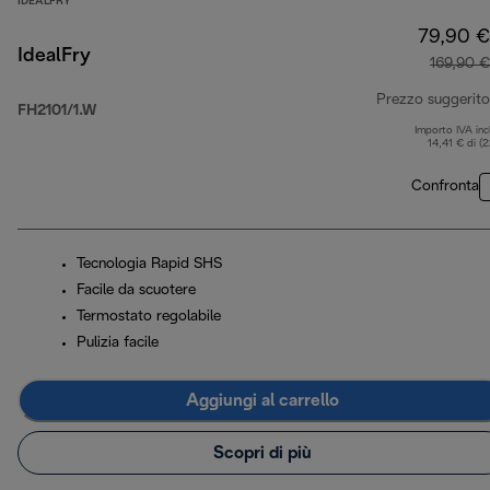
IDEALFRY
79,90 €
IdealFry
169,90 €
Prezzo suggerito
FH2101/1.W
Importo IVA inc
14,41 € di (
Confronta
Tecnologia Rapid SHS
Facile da scuotere
Termostato regolabile
Pulizia facile
Aggiungi al carrello
Scopri di più