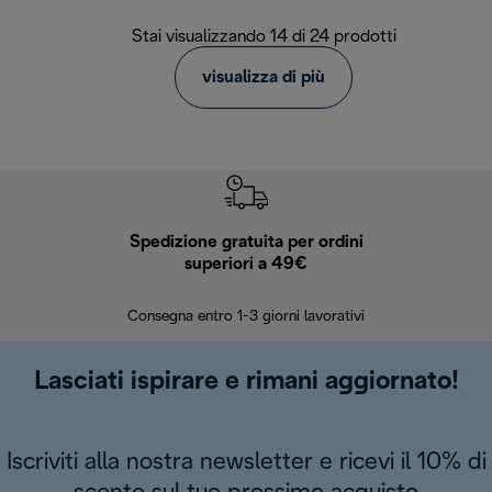
Stai visualizzando 14 di 24 prodotti
visualizza di più
Spedizione gratuita per ordini
R
superiori a 49€
30 giorn
Consegna entro 1-3 giorni lavorativi
Lasciati ispirare e rimani aggiornato!
Iscriviti alla nostra newsletter e ricevi il 10% di