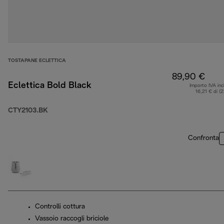
TOSTAPANE ECLETTICA
89,90 €
Eclettica Bold Black
Importo IVA inc
16,21 € di (
CTY2103.BK
Confronta
Controlli cottura
Vassoio raccogli briciole