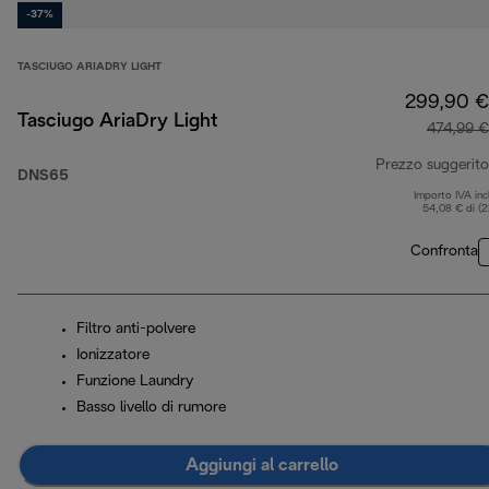
-37%
TASCIUGO ARIADRY LIGHT
299,90 €
Tasciugo AriaDry Light
474,99 €
Prezzo suggerito
DNS65
Importo IVA inc
54,08 € di (
Confronta
Filtro anti-polvere
Ionizzatore
Funzione Laundry
Basso livello di rumore
Aggiungi al carrello