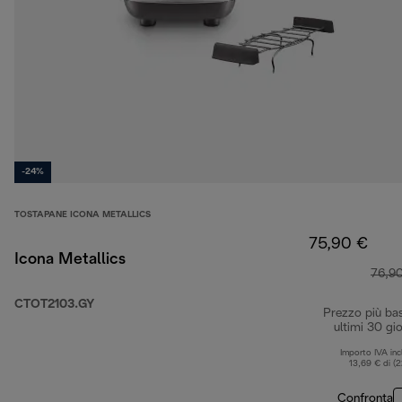
-24%
TOSTAPANE ICONA METALLICS
75,90 €
Icona Metallics
76,9
CTOT2103.GY
Prezzo più ba
ultimi 30 gio
Importo IVA inc
13,69 € di (
Confronta