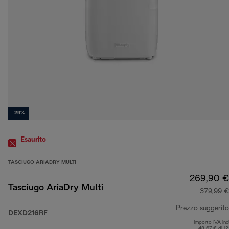
-29%
Esaurito
TASCIUGO ARIADRY MULTI
269,90 €
Tasciugo AriaDry Multi
379,99 €
Prezzo suggerito
DEXD216RF
Importo IVA inc
48,67 € di (