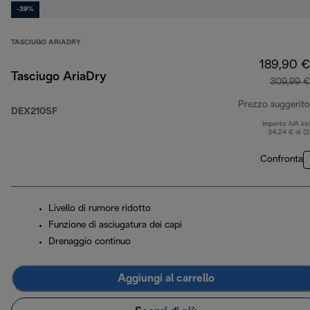
-39%
TASCIUGO ARIADRY
189,90 €
Tasciugo AriaDry
309,99 €
Prezzo suggerito
DEX210SF
Importo IVA inc
34,24 € di (
Confronta
Livello di rumore ridotto
Funzione di asciugatura dei capi
Drenaggio continuo
Aggiungi al carrello