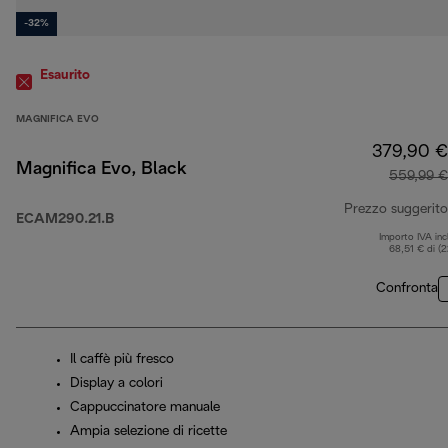
-32%
Esaurito
MAGNIFICA EVO
379,90 €
Magnifica Evo, Black
559,99 €
Prezzo suggerito
ECAM290.21.B
Importo IVA inc
68,51 € di (
Confronta
Il caffè più fresco
Display a colori
Cappuccinatore manuale
Ampia selezione di ricette