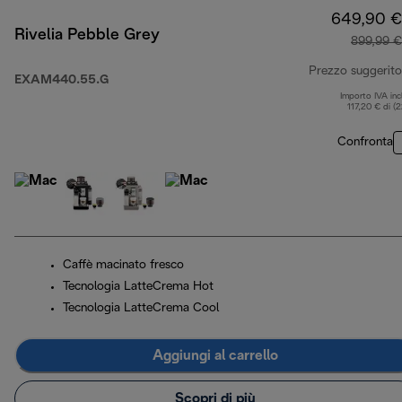
649,90 €
Rivelia Pebble Grey
899,99 €
Prezzo suggerito
EXAM440.55.G
Importo IVA inc
117,20 € di (
Confronta
Caffè macinato fresco
Tecnologia LatteCrema Hot
Tecnologia LatteCrema Cool
Aggiungi al carrello
Scopri di più