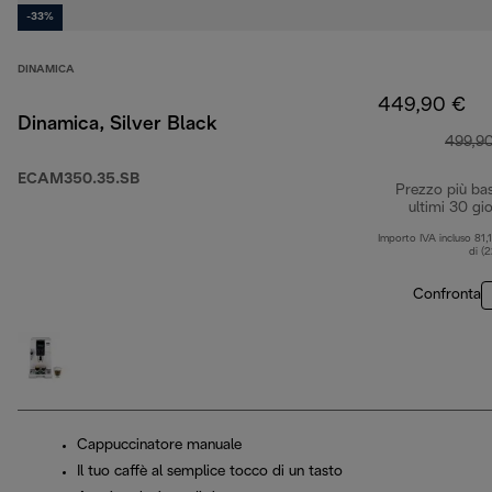
-33%
DINAMICA
449,90 €
Dinamica, Silver Black
499,9
ECAM350.35.SB
Prezzo più ba
ultimi 30 gio
Importo IVA incluso 81,
di (
Confronta
Cappuccinatore manuale
Il tuo caffè al semplice tocco di un tasto