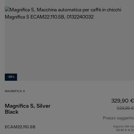
-38%
MAGNIFICA S
329,90 €
Magnifica S, Silver
529,99 €
Black
Prezzo suggerito
ECAM22.110.SB
Importo IVA inc
59,49 € di (