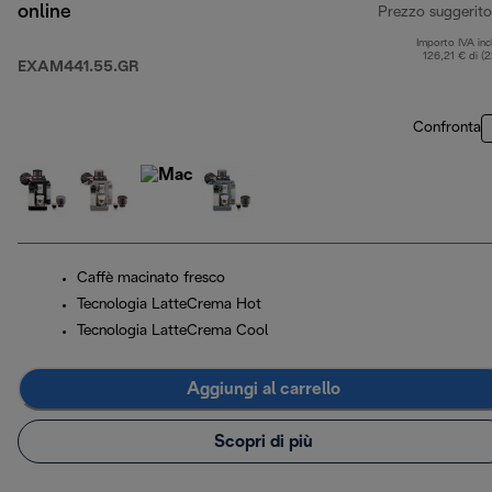
online
Prezzo suggerito
Importo IVA inc
126,21 € di (
EXAM441.55.GR
Confronta
Caffè macinato fresco
Tecnologia LatteCrema Hot
Tecnologia LatteCrema Cool
Aggiungi al carrello
Scopri di più