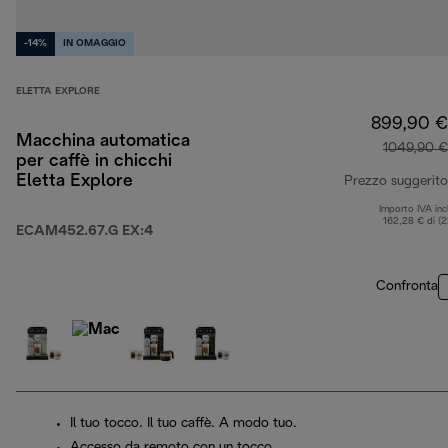
-14%
IN OMAGGIO
ELETTA EXPLORE
899,90 €
Macchina automatica
1049,90 €
per caffè in chicchi
Eletta Explore
Prezzo suggerito
Importo IVA inc
162,28 € di (
ECAM452.67.G EX:4
Confronta
Il tuo tocco. Il tuo caffè. A modo tuo.
Accesso da remoto con un tocco