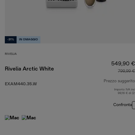
-31%
IN OMAGGIO
RIVELIA
549,90 €
Rivelia Arctic White
799,99 €
Prezzo suggerito
EXAM440.35.W
Importo IVA inc
99,16 € di (
Confronta