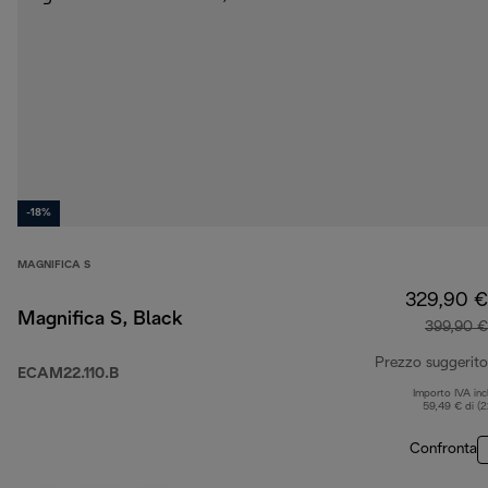
-18%
MAGNIFICA S
329,90 €
Magnifica S, Black
399,90 €
Prezzo suggerito
ECAM22.110.B
Importo IVA inc
59,49 € di (
Confronta