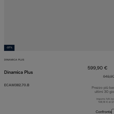
-37%
DINAMICA PLUS
599,90 €
Dinamica Plus
649,9
ECAM382.70.B
Prezzo più ba
ultimi 30 gio
Importo IVA inc
108,18 € di (
Confronta