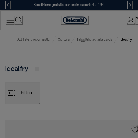
Skip
Spedizione gratuita per ordini superiori a 49€
to
Content
Accessibility
Statement
Altri elettrodomestici
Cottura
Friggitrici ad aria calda
Idealfry
Idealfry
Filtro