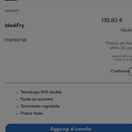
IDEALFRY
135,90 €
IdealFry
169,9
FH2133/1.W
Prezzo più ba
ultimi 30 gio
Importo IVA inc
24,51 € di (
Confronta
Tecnologia SHS double
Facile da scuotere
Termostato regolabile
Pulizia facile
Aggiungi al carrello