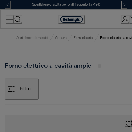
Skip
Spedizione gratuita per ordini superiori a 49€
to
Content
Accessibility
Statement
Altri elettrodomestici
Cottura
Forni elettrici
Forno elettrico a cav
Forno elettrico a cavità ampie
Filtro