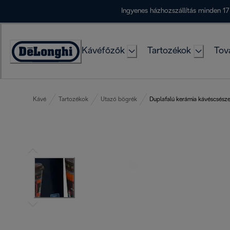
Skip
Ingyenes házhozszállítás minden 17
to
Content
Kávéfőzők
Tartozékok
Tov
Accessibility
Statement
Kávé
Tartozékok
Utazó bögrék
Duplafalú kerámia kávéscsész