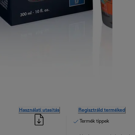
Használati utasítás
Regisztráld terméked
Termék tippek