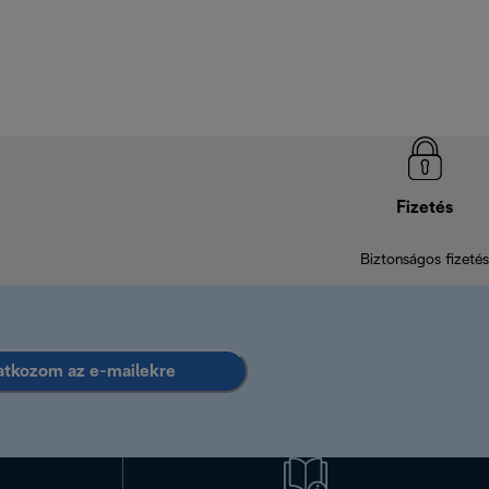
Fizetés
Biztonságos fizetés
ratkozom az e-mailekre