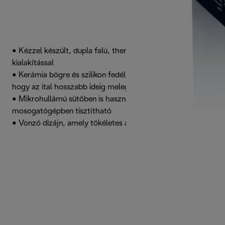
• Kézzel készült, dupla falú, thermo bögre vonzó
kialakítással
• Kerámia bögre és szilikon fedél hőálló tulajdonságokkal,
hogy az ital hosszabb ideig meleg maradjon
• Mikrohullámú sütőben is használható és
mosogatógépben tisztítható
• Vonzó dizájn, amely tökéletes a kávé szerelmeseinek