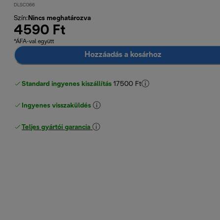
DLSC066
Szín
:
Nincs meghatározva
4590 Ft
*ÁFA-val együtt
Hozzáadás a kosárhoz
Standard ingyenes kiszállítás
17500 Ft
Ingyenes visszaküldés
Teljes gyártói garancia