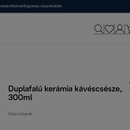
vásárolhatnak
Ingyenes visszaküldés
Duplafalú kerámia kávéscsésze,
300ml
Utazó bögrék