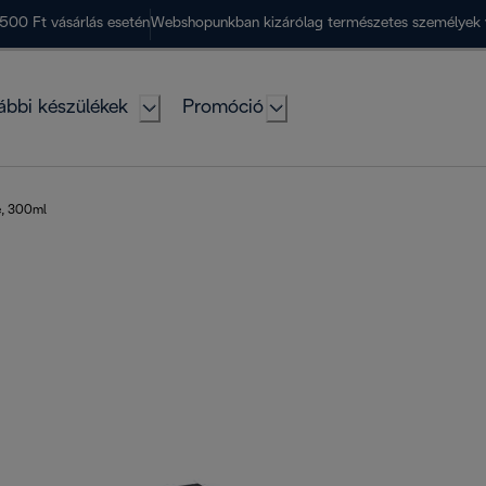
500 Ft vásárlás esetén
Webshopunkban kizárólag természetes személyek 
ábbi készülékek
Promóció
e, 300ml