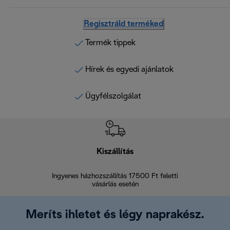
Regisztráld terméked
Termék tippek
Hírek és egyedi ajánlatok
Ügyfélszolgálat
Kiszállítás
V
Ingyenes házhozszállítás 17500 Ft feletti
Visszak
vásárlás esetén
Meríts ihletet és légy naprakész.