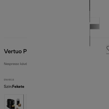
Vertuo Pop, Black
Nespresso kávéfőzők
ENV90.B
Szín
:
Fekete