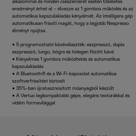
alkalommal és minden csészeméret esetén tökéletes
eredményt érhet el – élvezze az 1 gombos működés és az
automatikus kapszulakiadás kényelmét. Az intelligens gép
automatikusan frissíti magát, hogy a legjobb Nespresso
élményt nyújtsa.
• 5 programozható kávéválaszték: eszpresszó, dupla
eszpresszó, lungo, bögre és hidegen főzött kávé
• Kényelmes 1 gombos működtetés és automatikus
kapszulakiadás
• A Bluetooth® és a Wi-Fi-kapcsolat automatikus
szoftverfrissítést biztosít
• 35%-ban újrahasznosított műanyagból készült
• A Vertuo legkompaktabb gépe, elegáns textúrákkal és
vidám formavilággal