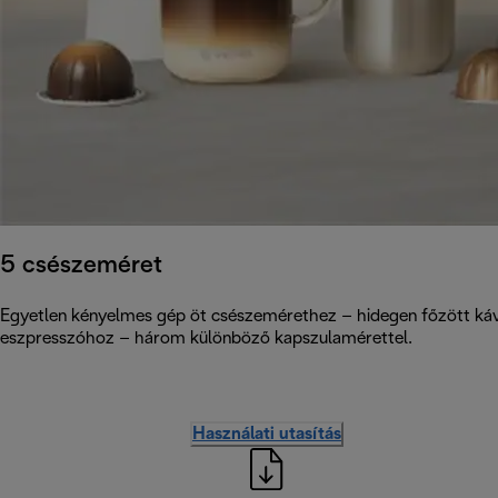
5 csészeméret
Egyetlen kényelmes gép öt csészemérethez – hidegen főzött ká
eszpresszóhoz – három különböző kapszulamérettel.
Használati utasítás