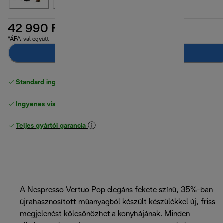
42 990 Ft
*ÁFA-val együtt
Hozzáadás a kosárhoz
Standard ingyenes kiszállítás
17500 Ft
Ingyenes visszaküldés
Teljes gyártói garancia
A Nespresso Vertuo Pop elegáns fekete színű, 35%-ban
újrahasznosított műanyagból készült készülékkel új, friss
megjelenést kölcsönözhet a konyhájának. Minden