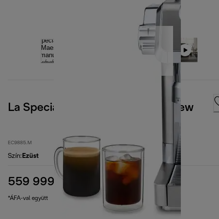
La Specialista Maestro – Cold Brew
EC9885.M
Szín
:
Ezüst
559 999 Ft
eredeti ár 579 990 Ft
579 990 Ft
(-3%)
*ÁFA-val együtt