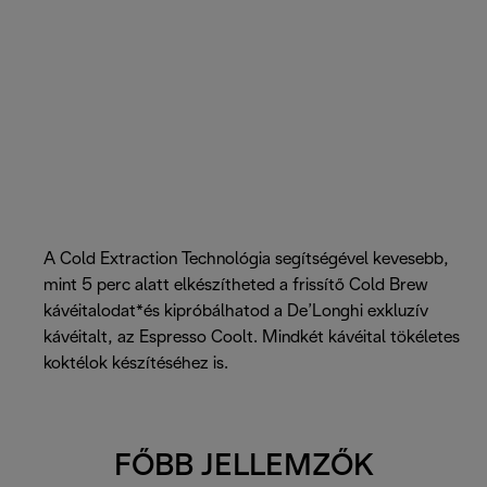
A Cold Extraction Technológia segítségével kevesebb,
mint 5 perc alatt elkészítheted a frissítő Cold Brew
kávéitalodat*és kipróbálhatod a De’Longhi exkluzív
kávéitalt, az Espresso Coolt. Mindkét kávéital tökéletes
koktélok készítéséhez is.
FŐBB JELLEMZŐK