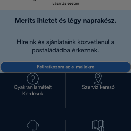
vásárlás esetén
Meríts ihletet és légy naprakész.
Híreink és ajánlataink közvetlenül a
postaládádba érkeznek.
Feliratkozom az e-mailekre
Gyakran Ismételt
Szervíz kereső
Kérdések