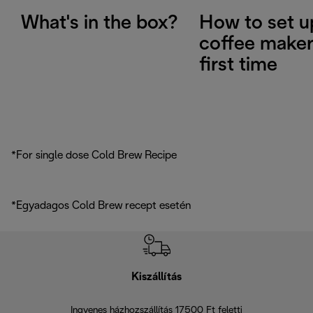
What's in the box?
How to set u
coffee maker
first time
*For single dose Cold Brew Recipe
*Egyadagos Cold Brew recept esetén
Kiszállítás
V
Ingyenes házhozszállítás 17500 Ft feletti
Visszak