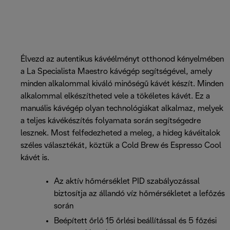
Élvezd az autentikus kávéélményt otthonod kényelmében
a La Specialista Maestro kávégép segítségével, amely
minden alkalommal kiváló minőségű kávét készít. Minden
alkalommal elkészítheted vele a tökéletes kávét. Ez a
manuális kávégép olyan technológiákat alkalmaz, melyek
a teljes kávékészítés folyamata során segítségedre
lesznek. Most felfedezheted a meleg, a hideg kávéitalok
széles választékát, köztük a Cold Brew és Espresso Cool
kávét is.
Az aktív hőmérséklet PID szabályozással
biztosítja az állandó víz hőmérsékletet a lefőzés
során
Beépített őrlő 15 őrlési beállítással és 5 főzési