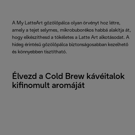
A My LatteArt gőzölőpálca olyan örvényt hoz létre,
amely a tejet selymes, mikrobuborékos habbá alakítja át,
hogy elkészíthesd a tökéletes a Latte Art alkotásodat. A
hideg érintésű gőzölőpálca biztonságosabban kezelhető
és könnyebben tisztítható.
Élvezd a Cold Brew kávéitalok
kifinomult aromáját