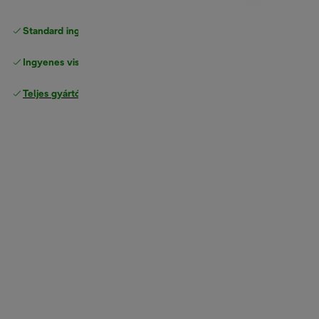
Standard ingyenes kiszállítás
17500 Ft
Ingyenes visszaküldés
Teljes gyártói garancia