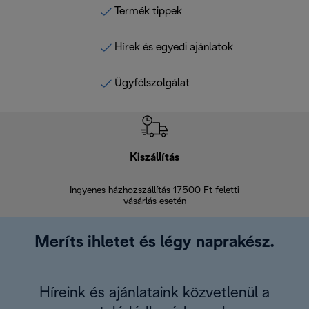
Termék tippek
Hírek és egyedi ajánlatok
Ügyfélszolgálat
Kiszállítás
V
Ingyenes házhozszállítás 17500 Ft feletti
Visszak
vásárlás esetén
Meríts ihletet és légy naprakész.
Híreink és ajánlataink közvetlenül a