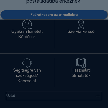
postaládádba érkeznek.
Feliratkozom az e-mailekre
Gyakran Ismételt
Szervíz kereső
Kérdések
Segítségre van
Használati
szükséged?
útmutatók
Kapcsolat
Üzlet