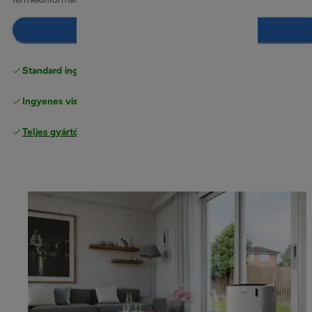
Termékinformáció
Értesíts, ha elérhető
Standard ingyenes kiszállítás
17500 Ft
Ingyenes visszaküldés
Teljes gyártói garancia