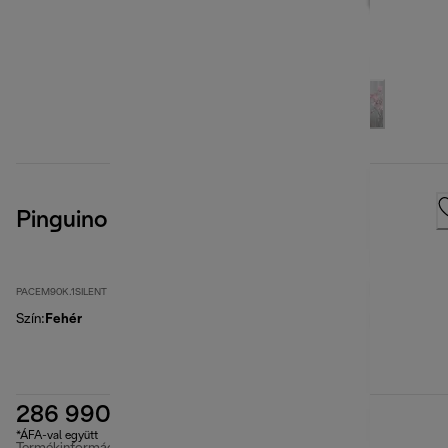
Pinguino EM Series
PACEM90K.1SILENT
Szín
:
Fehér
286 990 Ft
*ÁFA-val együtt