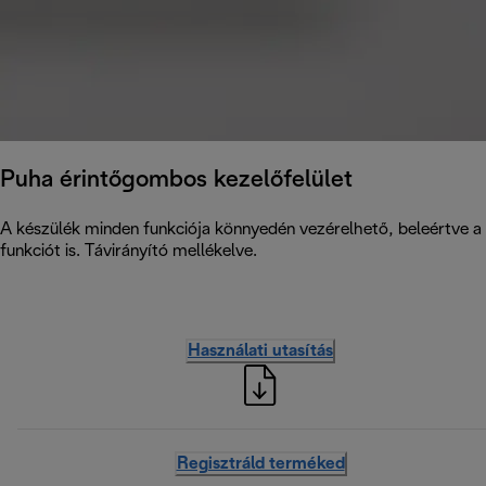
Puha érintőgombos kezelőfelület
A készülék minden funkciója könnyedén vezérelhető, beleértve a h
funkciót is. Távirányító mellékelve.
Használati utasítás
Regisztráld terméked