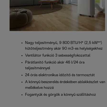
Nagy teljesítményű, 9 800 BTU/H* (2,5 kW**)
hűtőteljesítmény akár 90 m3-es helyiségekhez
Ventilátor funkció 3 sebességfokozattal
Párátlanító funkció akár 46 l/24 óra
teljesítménnyel
24 órás elektronikus időzítő és termosztát
A könnyű beszerelés érdekében ablakkészlet van
mellékelve hozzá
Fogantyúk és görgők a könnyű szállításhoz