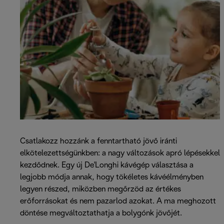
Csatlakozz hozzánk a fenntartható jövő iránti
elkötelezettségünkben: a nagy változások apró lépésekkel
kezdődnek. Egy új De'Longhi kávégép választása a
legjobb módja annak, hogy tökéletes kávéélményben
legyen részed, miközben megőrzöd az értékes
erőforrásokat és nem pazarlod azokat. A ma meghozott
döntése megváltoztathatja a bolygónk jövőjét.