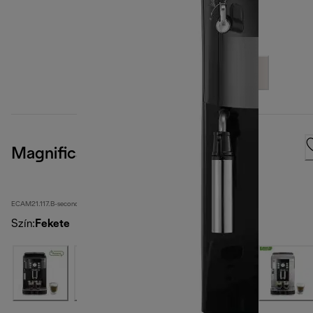
Magnifica S
ECAM21.117.B-second
Szín
:
Fekete