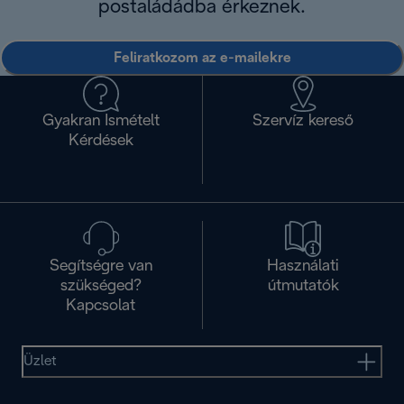
postaládádba érkeznek.
Feliratkozom az e-mailekre
Gyakran Ismételt
Szervíz kereső
Kérdések
Segítségre van
Használati
szükséged?
útmutatók
Kapcsolat
Üzlet