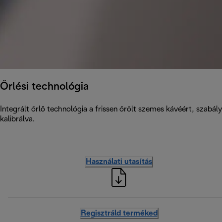
Őrlési technológia
Integrált őrlő technológia a frissen őrölt szemes kávéért, szabá
kalibrálva.
Használati utasítás
Regisztráld terméked