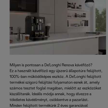
Milyen is pontosan a De'Longhi Renova kávéfőző?
Ez a használt kávéfőző egy újszerű állapotúra felújított,
100%-ban működőképes eszköz. A De'Longhi felújított
termékei szigorú felújítási folyamaton esnek át, amely
számos tesztet foglal magában, mielőtt az eszközöket
kiszállítanák. Ideális módja annak, hogy élvezze a
tökéletes kávéélményt, csökkentve a pazarlást.
Minden felújított termékünk 2 éves garanciával