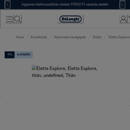
Skip
Ingyenes házhozszállítás minden 17500 Ft vásárlás esetén
to
Content
Accessibility
Statement
Kávé
Kávéfőzők
Automata kávégépek
Eletta
Eletta Explore
-7%
AJÁNDÉK