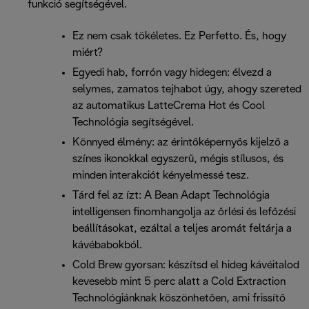
funkció segítségével.
Ez nem csak tökéletes. Ez Perfetto. És, hogy
miért?
Egyedi hab, forrón vagy hidegen: élvezd a
selymes, zamatos tejhabot úgy, ahogy szereted
az automatikus LatteCrema Hot és Cool
Technológia segítségével.
Könnyed élmény: az érintőképernyős kijelző a
színes ikonokkal egyszerű, mégis stílusos, és
minden interakciót kényelmessé tesz.
Tárd fel az ízt: A Bean Adapt Technológia
intelligensen finomhangolja az őrlési és lefőzési
beállításokat, ezáltal a teljes aromát feltárja a
kávébabokból.
Cold Brew gyorsan: készítsd el hideg kávéitalod
kevesebb mint 5 perc alatt a Cold Extraction
Technológiánknak köszönhetően, ami frissítő