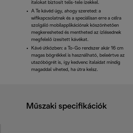
italokat biztosít telis-tele ízekkel.
A Te kávéd úgy, ahogy szereted: a
wifikapcsolatnak és a speciálisan erre a célra
szolgáló mobilapplikációnak köszönhetően
megkeresheted és mentheted az ízlésednek
megfelelő ízesített kávékat.
Kávé útközben: a To-Go rendszer akár 16 cm
magas bögrékkel is használható, beleértve az
utazóbögrét is, így kedvenc italaidat mindig
magaddal viheted, ha útra kelsz.
Műszaki specifikációk