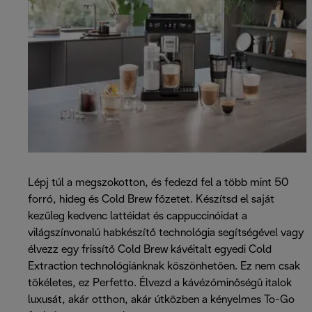
Lépj túl a megszokotton, és fedezd fel a több mint 50
forró, hideg és Cold Brew főzetet. Készítsd el saját
kezűleg kedvenc lattéidat és cappuccinóidat a
világszínvonalú habkészítő technológia segítségével vagy
élvezz egy frissítő Cold Brew kávéitalt egyedi Cold
Extraction technológiánknak köszönhetően. Ez nem csak
tökéletes, ez Perfetto. Élvezd a kávézóminőségű italok
luxusát, akár otthon, akár útközben a kényelmes To-Go