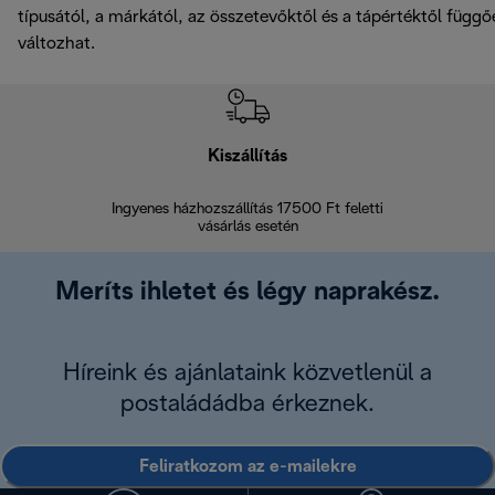
típusától, a márkától, az összetevőktől és a tápértéktől függő
változhat.
Kiszállítás
V
Ingyenes házhozszállítás 17500 Ft feletti
Visszak
vásárlás esetén
Meríts ihletet és légy naprakész.
Híreink és ajánlataink közvetlenül a
postaládádba érkeznek.
Feliratkozom az e-mailekre