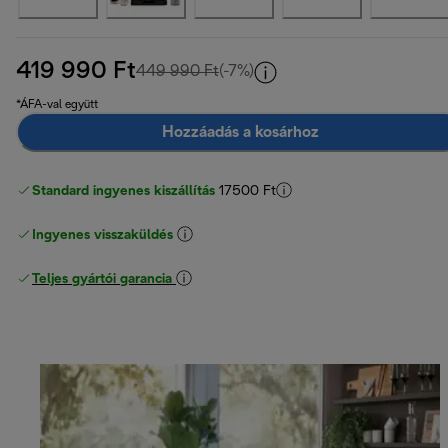
419 990 Ft
eredeti ár 449 990 Ft
449 990 Ft
(-7%)
*ÁFA-val együtt
Hozzáadás a kosárhoz
Standard ingyenes kiszállítás
17500 Ft
Ingyenes visszaküldés
Teljes gyártói garancia