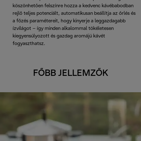
köszönhetően felszínre hozza a kedvenc kávébabodban
rejlő teljes potenciált, automatikusan beállítja az őrlés és
a főzés paramétereit, hogy kinyerje a leggazdagabb
ízvilágot – így minden alkalommal tökéletesen
kiegyensúlyozott és gazdag aromájú kávét
fogyaszthatsz.
FŐBB JELLEMZŐK