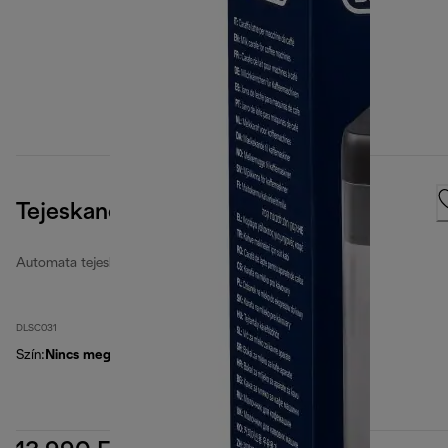
Tejeskancsó
Automata tejeskannák
DLSC031
Szín
:
Nincs meghatározva