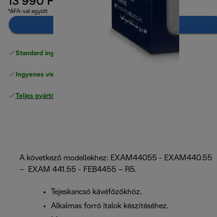
13 990 Ft
*ÁFA-val együtt
Értesíts, ha elérhető
Standard ingyenes kiszállítás
17500 Ft
Ingyenes visszaküldés
Teljes gyártói garancia
A következő modellekhez: EXAM44055 - EXAM440.55
– EXAM 441.55 - FEB4455 – R5.
Tejeskancsó kávéfőzőkhöz.
Alkalmas forró italok készítéséhez.