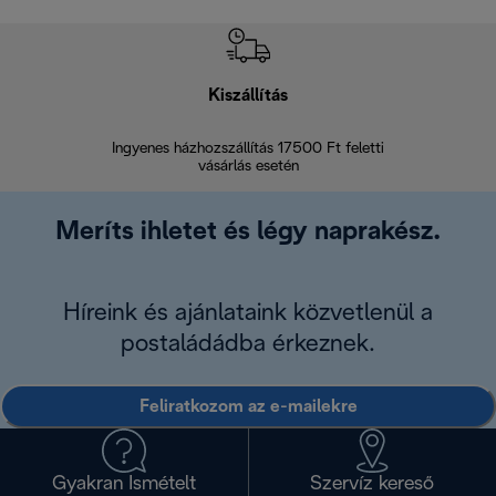
Kiszállítás
V
Ingyenes házhozszállítás 17500 Ft feletti
Visszak
vásárlás esetén
Meríts ihletet és légy naprakész.
Híreink és ajánlataink közvetlenül a
postaládádba érkeznek.
Feliratkozom az e-mailekre
Gyakran Ismételt
Szervíz kereső