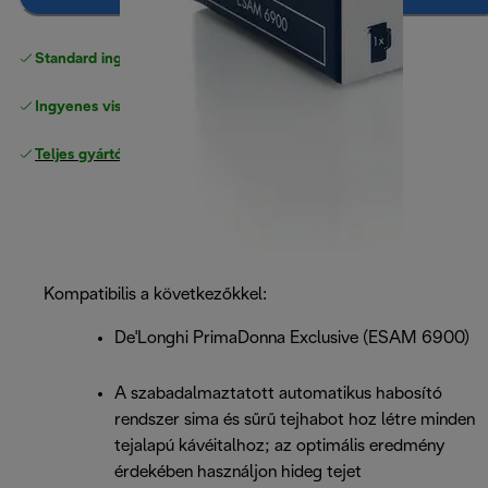
Standard ingyenes kiszállítás
17500 Ft
Ingyenes visszaküldés
Teljes gyártói garancia
Kompatibilis a következőkkel:
De'Longhi PrimaDonna Exclusive (ESAM 6900)
A szabadalmaztatott automatikus habosító
rendszer sima és sűrű tejhabot hoz létre minden
tejalapú kávéitalhoz; az optimális eredmény
érdekében használjon hideg tejet