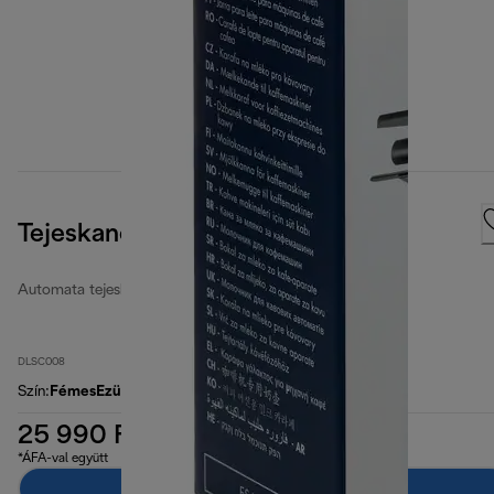
Tejeskancsó
Automata tejeskannák
DLSC008
Szín
:
FémesEzüst
25 990 Ft
*ÁFA-val együtt
Hozzáadás a kosárhoz