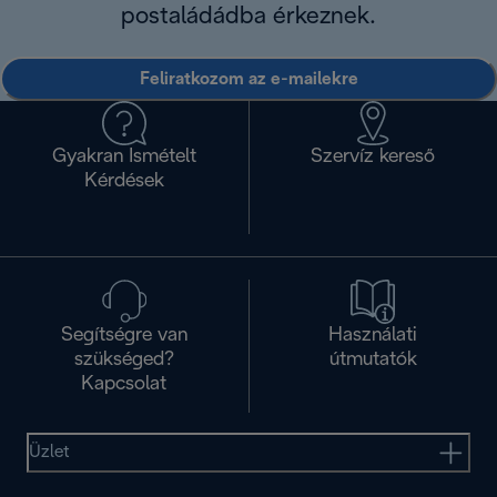
postaládádba érkeznek.
Feliratkozom az e-mailekre
Gyakran Ismételt
Szervíz kereső
Kérdések
Segítségre van
Használati
szükséged?
útmutatók
Kapcsolat
Üzlet