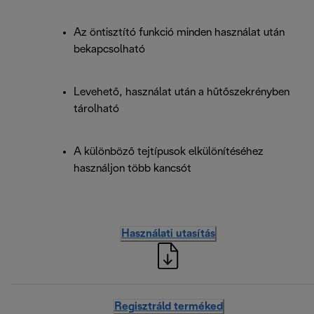
Az öntisztító funkció minden használat után
bekapcsolható
Levehető, használat után a hűtőszekrényben
tárolható
A különböző tejtípusok elkülönítéséhez
használjon több kancsót
Használati utasítás
Regisztráld terméked