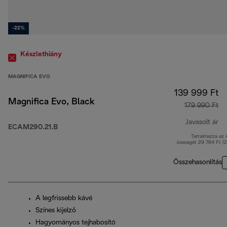
-22%
Készlethiány
MAGNIFICA EVO
139 999 Ft
Magnifica Evo, Black
179 990 Ft
Javasolt ár
ECAM290.21.B
Tartalmazza az
er
összegét 29 764 Ft (
Összehasonlítás
A legfrissebb kávé
Színes kijelző
Hagyományos tejhabosító