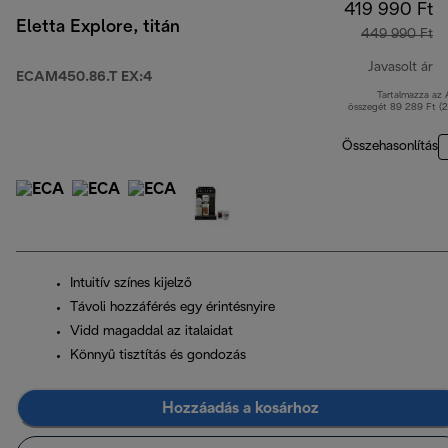
419 990 Ft
Eletta Explore, titán
449 990 Ft
Javasolt ár
ECAM450.86.T EX:4
Tartalmazza az
er
összegét 89 289 Ft (
Összehasonlítás
Intuitív színes kijelző
Távoli hozzáférés egy érintésnyire
Vidd magaddal az italaidat
Könnyű tisztítás és gondozás
Hozzáadás a kosárhoz