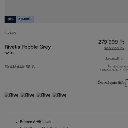
-10%
AJÁNDÉK
RIVELIA
279 999 Ft
Rivelia Pebble Grey
309 990 Ft
szín
Javasolt ár
EXAM440.55.G
Tartalmazza az
er
összegét 59 527 Ft (
Összehasonlítás
Frissen őrölt kávé