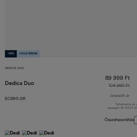
-14%
COLD BREW
DEDICA DUO
89 999 Ft
Dedica Duo
104 990 Ft
Javasolt ár
EC890.GR
Tartalmazza az
ere
összegét 19 134 Ft (
Összehasonlítás