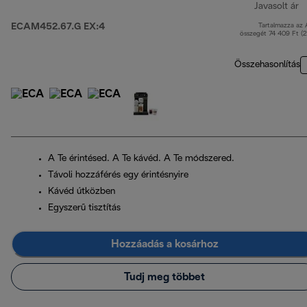
Javasolt ár
ECAM452.67.G EX:4
Tartalmazza az
e
összegét 74 409 Ft (
Összehasonlítás
A Te érintésed. A Te kávéd. A Te módszered.
Távoli hozzáférés egy érintésnyire
Kávéd útközben
Egyszerű tisztítás
Hozzáadás a kosárhoz
Tudj meg többet