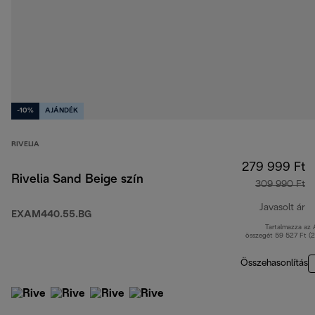
-10%
AJÁNDÉK
RIVELIA
279 999 Ft
Rivelia Sand Beige szín
309 990 Ft
Javasolt ár
EXAM440.55.BG
Tartalmazza az
er
összegét 59 527 Ft (
Összehasonlítás