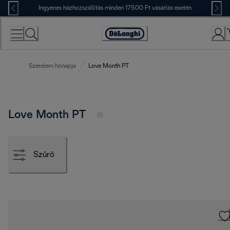
Skip
Ingyenes házhozszállítás minden 17500 Ft vásárlás esetén
to
Content
Accessibility
Statement
Szerelem hónapja
Love Month PT
Love Month PT
Szűrő