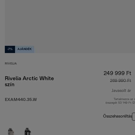
-7%
AJÁNDÉK
RIVELIA
249 999 Ft
Rivelia Arctic White
269 990 Ft
szín
Javasolt ár
EXAM440.35.W
Tartalmazza az
e
összegét 53 149 Ft (
Összehasonlítás