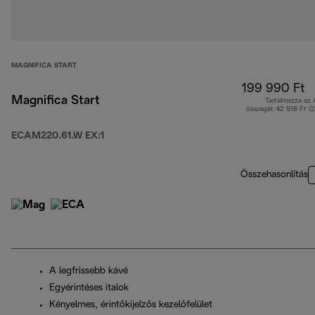
MAGNIFICA START
199 990 Ft
Magnifica Start
Tartalmazza az
összegét 42 518 Ft (
ECAM220.61.W EX:1
Összehasonlítás
A legfrissebb kávé
Egyérintéses italok
Kényelmes, érintőkijelzős kezelőfelület