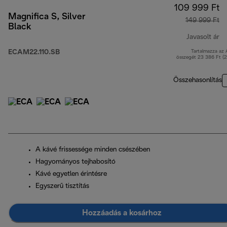
109 999 Ft
Magnifica S, Silver
149 999 Ft
Black
Javasolt ár
ECAM22.110.SB
Tartalmazza az
er
összegét 23 386 Ft (
Összehasonlítás
A kávé frissessége minden csészében
Hagyományos tejhabosító
Kávé egyetlen érintésre
Egyszerű tisztítás
Hozzáadás a kosárhoz