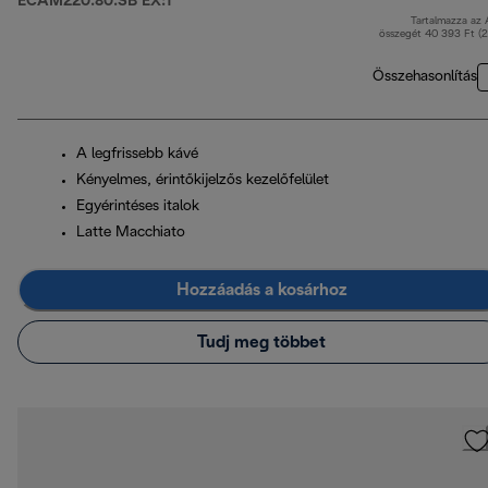
ECAM220.80.SB EX:1
Tartalmazza az
er
összegét 40 393 Ft (
Összehasonlítás
A legfrissebb kávé
Kényelmes, érintőkijelzős kezelőfelület
Egyérintéses italok
Latte Macchiato
Hozzáadás a kosárhoz
Tudj meg többet