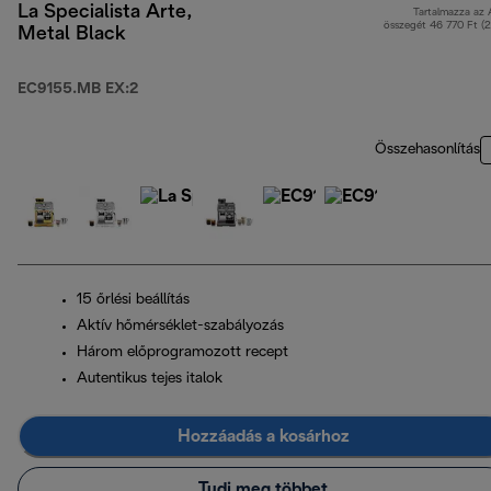
La Specialista Arte,
Tartalmazza az
összegét 46 770 Ft (
Metal Black
EC9155.MB EX:2
Összehasonlítás
15 őrlési beállítás
Aktív hőmérséklet-szabályozás
Három előprogramozott recept
Autentikus tejes italok
Hozzáadás a kosárhoz
Tudj meg többet