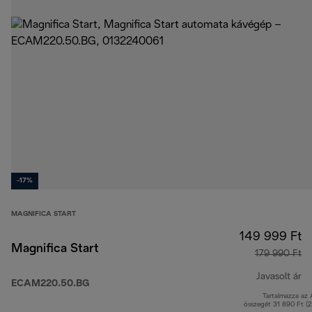
-17%
MAGNIFICA START
149 999 Ft
Magnifica Start
179 990 Ft
Javasolt ár
ECAM220.50.BG
Tartalmazza az
er
összegét 31 890 Ft (