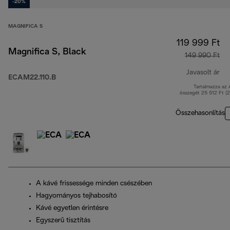
-20%
MAGNIFICA S
119 999 Ft
Magnifica S, Black
149 990 Ft
Javasolt ár
ECAM22.110.B
Tartalmazza az
er
összegét 25 512 Ft (
Összehasonlítás
A kávé frissessége minden csészében
Hagyományos tejhabosító
Kávé egyetlen érintésre
Egyszerű tisztítás