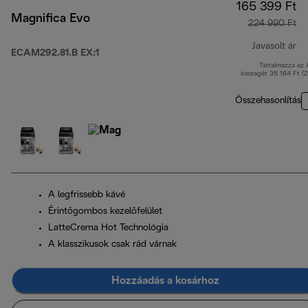
165 399 Ft
Magnifica Evo
224 990 Ft
Javasolt ár
ECAM292.81.B EX:1
Tartalmazza az
er
összegét 35 164 Ft (
Összehasonlítás
A legfrissebb kávé
Érintőgombos kezelőfelület
LatteCrema Hot Technológia
A klasszikusok csak rád várnak
Hozzáadás a kosárhoz