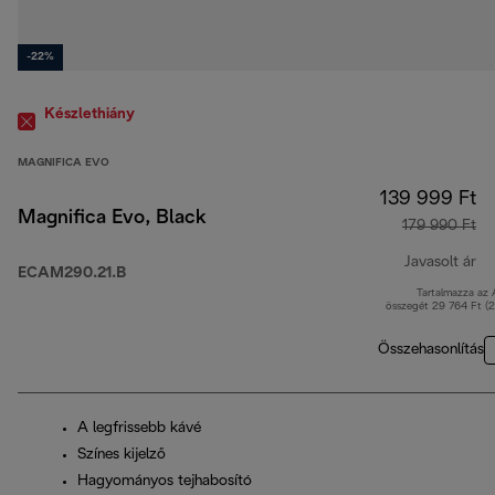
-22%
Készlethiány
MAGNIFICA EVO
139 999 Ft
Magnifica Evo, Black
179 990 Ft
Javasolt ár
ECAM290.21.B
Tartalmazza az
er
összegét 29 764 Ft (
Összehasonlítás
A legfrissebb kávé
Színes kijelző
Hagyományos tejhabosító