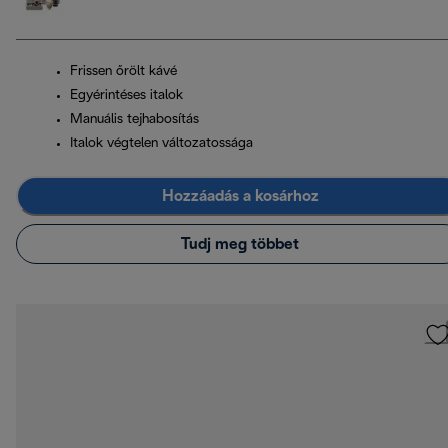
Frissen őrölt kávé
Egyérintéses italok
Manuális tejhabosítás
Italok végtelen változatossága
Hozzáadás a kosárhoz
Tudj meg többet