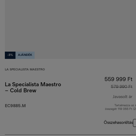
-3%
AJÁNDÉK
LA SPECIALISTA MAESTRO
559 999 Ft
La Specialista Maestro
579 990 Ft
– Cold Brew
Javasolt ár
EC9885.M
Tartalmazza az
e
összegét 119 055 Ft (
Összehasonlítás