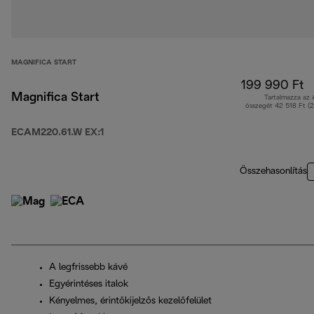
MAGNIFICA START
199 990 Ft
Magnifica Start
Tartalmazza az
összegét 42 518 Ft (
ECAM220.61.W EX:1
Összehasonlítás
A legfrissebb kávé
Egyérintéses italok
Kényelmes, érintőkijelzős kezelőfelület