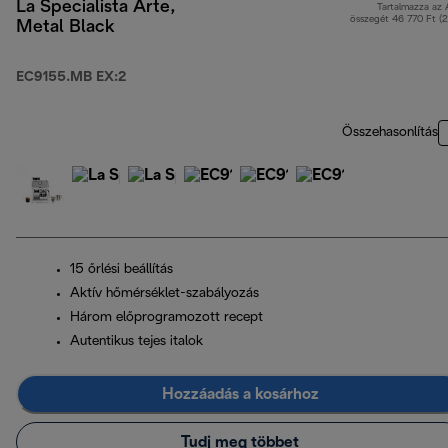
La Specialista Arte,
Tartalmazza az
összegét 46 770 Ft (
Metal Black
EC9155.MB EX:2
Összehasonlítás
15 őrlési beállítás
Aktív hőmérséklet-szabályozás
Három előprogramozott recept
Autentikus tejes italok
Hozzáadás a kosárhoz
Tudj meg többet