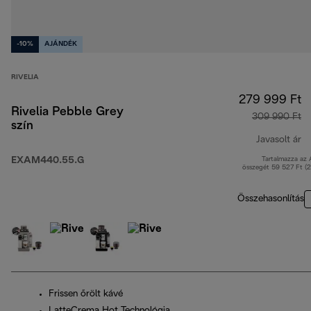
-10%
AJÁNDÉK
RIVELIA
279 999 Ft
Rivelia Pebble Grey
309 990 Ft
szín
Javasolt ár
EXAM440.55.G
Tartalmazza az
er
összegét 59 527 Ft (
Összehasonlítás
Frissen őrölt kávé
LatteCrema Hot Technológia