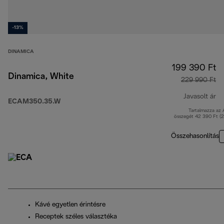
-13%
DINAMICA
199 390 Ft
Dinamica, White
229 990 Ft
Javasolt ár
ECAM350.35.W
Tartalmazza az
er
összegét 42 390 Ft (
Összehasonlítás
Kávé egyetlen érintésre
Receptek széles választéka