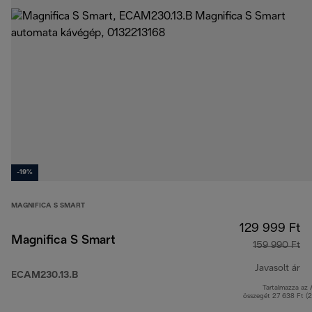
-19%
MAGNIFICA S SMART
129 999 Ft
Magnifica S Smart
159 990 Ft
Javasolt ár
ECAM230.13.B
Tartalmazza az
er
összegét 27 638 Ft (