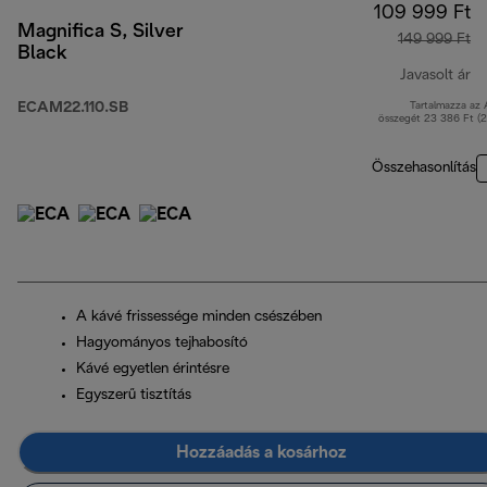
109 999 Ft
Magnifica S, Silver
149 999 Ft
Black
Javasolt ár
ECAM22.110.SB
Tartalmazza az
er
összegét 23 386 Ft (
Összehasonlítás
A kávé frissessége minden csészében
Hagyományos tejhabosító
Kávé egyetlen érintésre
Egyszerű tisztítás
Hozzáadás a kosárhoz