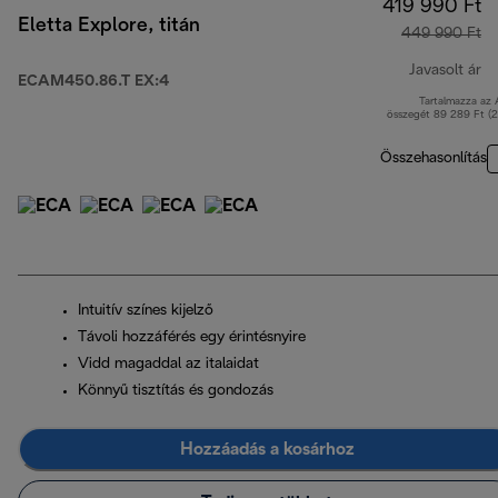
419 990 Ft
Eletta Explore, titán
449 990 Ft
Javasolt ár
ECAM450.86.T EX:4
Tartalmazza az
er
összegét 89 289 Ft (
Összehasonlítás
Intuitív színes kijelző
Távoli hozzáférés egy érintésnyire
Vidd magaddal az italaidat
Könnyű tisztítás és gondozás
Hozzáadás a kosárhoz