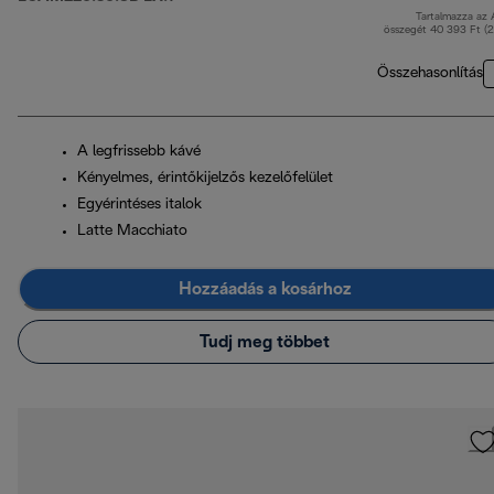
Tartalmazza az
er
összegét 40 393 Ft (
Összehasonlítás
A legfrissebb kávé
Kényelmes, érintőkijelzős kezelőfelület
Egyérintéses italok
Latte Macchiato
Hozzáadás a kosárhoz
Tudj meg többet