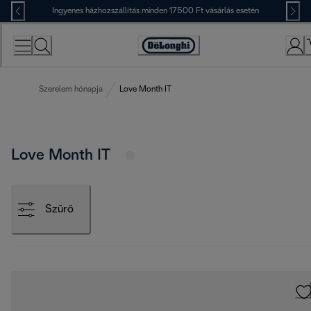
Skip
Ingyenes házhozszállítás minden 17500 Ft vásárlás esetén
to
Content
Accessibility
Statement
Szerelem hónapja
Love Month IT
Love Month IT
Szűrő