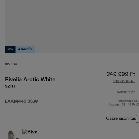
-7%
AJÁNDÉK
RIVELIA
249 999 Ft
Rivelia Arctic White
269 990 Ft
szín
Javasolt ár
EXAM440.35.W
Tartalmazza az
e
összegét 53 149 Ft (
Összehasonlítás