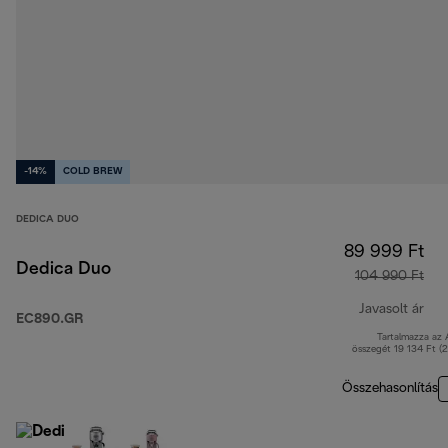
-14%
COLD BREW
DEDICA DUO
89 999 Ft
Dedica Duo
104 990 Ft
Javasolt ár
EC890.GR
Tartalmazza az
ere
összegét 19 134 Ft (
Összehasonlítás